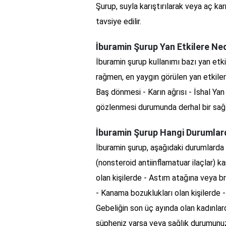
Şurup, suyla karıştırılarak veya aç ka
tavsiye edilir.
İburamin Şurup Yan Etkilere Ned
İburamin şurup kullanımı bazı yan etkil
rağmen, en yaygın görülen yan etkiler 
Baş dönmesi - Karın ağrısı - İshal Ya
gözlenmesi durumunda derhal bir sağ
İburamin Şurup Hangi Durumlar
İburamin şurup, aşağıdaki durumlarda 
(nonsteroid antiinflamatuar ilaçlar) ka
olan kişilerde - Astım atağına veya bro
- Kanama bozuklukları olan kişilerde -
Gebeliğin son üç ayında olan kadınlar
şüpheniz varsa veya sağlık durumunuzl