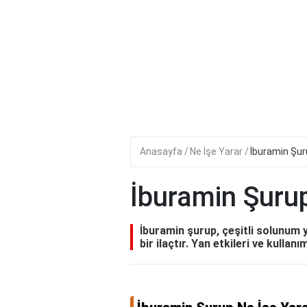
Anasayfa
Ne İşe Yarar
İburamin Şur
İburamin Şurup
İburamin şurup, çeşitli solunum yo
bir ilaçtır. Yan etkileri ve kullanı