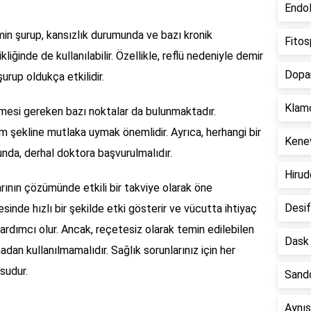
Endol
amin şurup, kansızlık durumunda ve bazı kronik
Fitos
iğinde de kullanılabilir. Özellikle, reflü nedeniyle demir
Dopam
şurup oldukça etkilidir.
Klamo
lmesi gereken bazı noktalar da bulunmaktadır.
ım şekline mutlaka uymak önemlidir. Ayrıca, herhangi bir
Kenev
unda, derhal doktora başvurulmalıdır.
Hirud
arının çözümünde etkili bir takviye olarak öne
Desif
sinde hızlı bir şekilde etki gösterir ve vücutta ihtiyaç
ardımcı olur. Ancak, reçetesiz olarak temin edilebilen
Dask 
adan kullanılmamalıdır. Sağlık sorunlarınız için her
sudur.
Sando
Aynıs