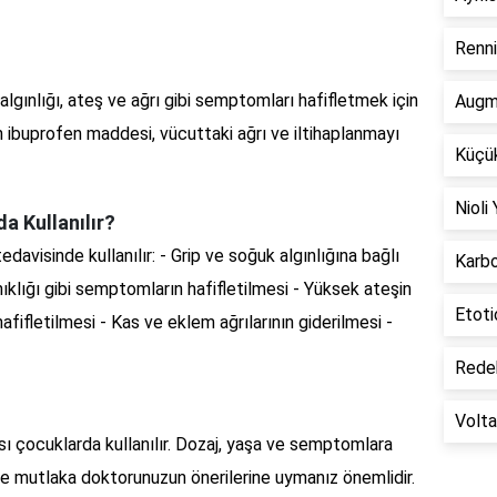
Renni
algınlığı, ateş ve ağrı gibi semptomları hafifletmek için
Augm
nan ibuprofen maddesi, vücuttaki ağrı ve iltihaplanmayı
Küçük
Nioli
a Kullanılır?
davisinde kullanılır: - Grip ve soğuk algınlığına bağlı
Karbo
nıklığı gibi semptomların hafifletilmesi - Yüksek ateşin
Etoti
afifletilmesi - Kas ve eklem ağrılarının giderilmesi -
Redek
Volta
ası çocuklarda kullanılır. Dozaj, yaşa ve semptomlara
nle mutlaka doktorunuzun önerilerine uymanız önemlidir.