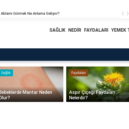
‹
 Ablamı Görmek Ne Anlama Geliyor?
SAĞLIK
NEDİR
FAYDALARI
YEMEK T
Faydaları
Blog
Daire Kapısı Seçimi 2026:
Aspir Çiçeği Faydaları
Güvenlik, Yalıtım ve
Nelerdir?
Dayanıklılık Tavsiyeleri..