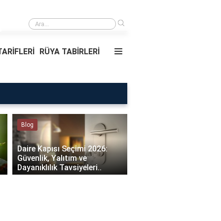
›
Rüyada Ablamı Görmek Ne Anlama Geliyor?
ARİFLERİ
RÜYA TABİRLERİ
Rüya Tabirleri
Sağlık
Rüyada Ablamı Görmek Ne
Bebeklerde Mantar Ned
Anlama Geliyor?
Olur?