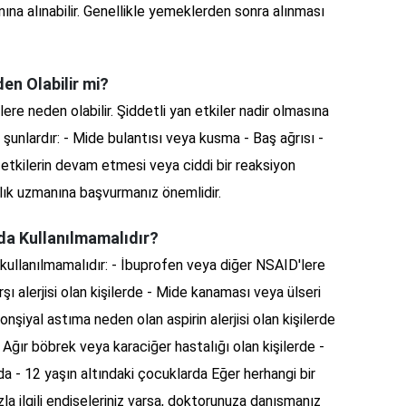
rnına alınabilir. Genellikle yemeklerden sonra alınması
en Olabilir mi?
ere neden olabilir. Şiddetli yan etkiler nadir olmasına
şunlardır: - Mide bulantısı veya kusma - Baş ağrısı -
n etkilerin devam etmesi veya ciddi bir reaksiyon
lık uzmanına başvurmanız önemlidir.
da Kullanılmamalıdır?
kullanılmamalıdır: - İbuprofen veya diğer NSAID'lere
rşı alerjisi olan kişilerde - Mide kanaması veya ülseri
nşiyal astıma neden olan aspirin alerjisi olan kişilerde
 Ağır böbrek veya karaciğer hastalığı olan kişilerde -
da - 12 yaşın altındaki çocuklarda Eğer herhangi bir
a ilgili endişeleriniz varsa, doktorunuza danışmanız