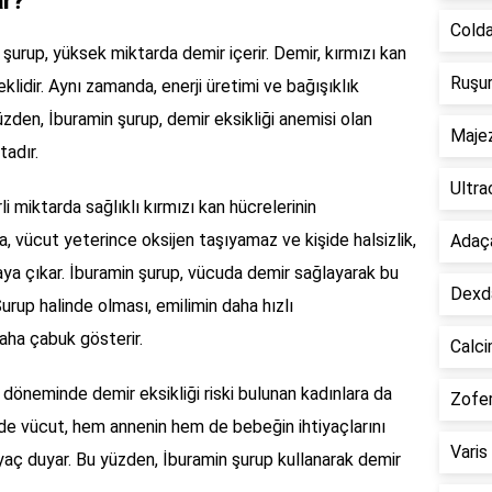
ar?
Colda
n şurup, yüksek miktarda demir içerir. Demir, kırmızı kan
Ruşur
eklidir. Aynı zamanda, enerji üretimi ve bağışıklık
yüzden, İburamin şurup, demir eksikliği anemisi olan
Majez
tadır.
Ultra
i miktarda sağlıklı kırmızı kan hücrelerinin
 vücut yeterince oksijen taşıyamaz ve kişide halsizlik,
Adaça
rtaya çıkar. İburamin şurup, vücuda demir sağlayarak bu
Dexda
urup halinde olması, emilimin daha hızlı
daha çabuk gösterir.
Calci
döneminde demir eksikliği riski bulunan kadınlara da
Zofer
nde vücut, hem annenin hem de bebeğin ihtiyaçlarını
Varis
iyaç duyar. Bu yüzden, İburamin şurup kullanarak demir