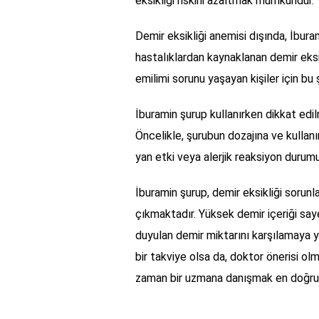
eksikliği riskini azaltmak mümkündür.
Demir eksikliği anemisi dışında, İbur
hastalıklardan kaynaklanan demir eksikl
emilimi sorunu yaşayan kişiler için bu 
İburamin şurup kullanırken dikkat edi
Öncelikle, şurubun dozajına ve kullan
yan etki veya alerjik reaksiyon durum
İburamin şurup, demir eksikliği sorunl
çıkmaktadır. Yüksek demir içeriği saye
duyulan demir miktarını karşılamaya y
bir takviye olsa da, doktor önerisi olm
zaman bir uzmana danışmak en doğru