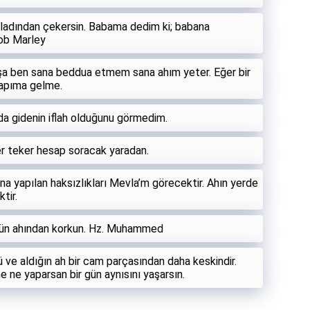
vladından çekersin. Babama dedim ki; babana
ob Marley
şa ben sana beddua etmem sana ahım yeter. Eğer bir
kapıma gelme.
da gidenin iflah olduğunu görmedim.
er teker hesap soracak yaradan.
ana yapılan haksızlıkları Mevla’m görecektir. Ahın yerde
tir.
gönlün ahından korkun. Hz. Muhammed
 ve aldığın ah bir cam parçasından daha keskindir.
 ne yaparsan bir gün aynısını yaşarsın.