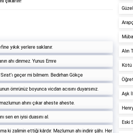
ni çıkarın!
Güzel
Arapç
Müba
fine yıkık yerlere saklanır.
Alın T
anın ahı dinmez. Yunus Emre
Kötü 
n Sırat’ı geçer mi bilmem. Bedirhan Gökçe
Öğre
unun ömrünüz boyunca vicdan acısını duyarsınız.
Aşk İ
 mazlumun ahını çıkar aheste aheste.
Henry
ı sen en iyisi duasını al.
Eski 
a ki zalimin ettiği kârdır. Mazlumun ahı indirir şâhı. Her