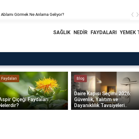
‹
 Ablamı Görmek Ne Anlama Geliyor?
SAĞLIK
NEDİR
FAYDALARI
YEMEK T
Faydaları
Blog
Daire Kapısı Seçimi 2026:
Aspir Çiçeği Faydaları
Güvenlik, Yalıtım ve
Nelerdir?
Dayanıklılık Tavsiyeleri..