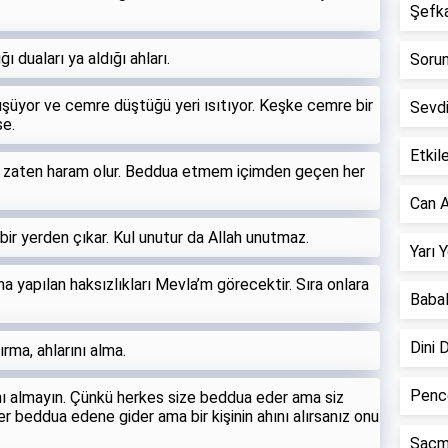
Şefkat
ı duaları ya aldığı ahları.
Sorun 
şüyor ve cemre düştüğü yeri ısıtıyor. Keşke cemre bir
Sevd
se.
Etkile
hak zaten haram olur. Beddua etmem içimden geçen her
Can A
ir yerden çıkar. Kul unutur da Allah unutmaz.
Yarı 
na yapılan haksızlıkları Mevla’m görecektir. Sıra onlara
Babal
Dini 
kırma, ahlarını alma.
Pence
nı almayın. Çünkü herkes size beddua eder ama siz
 beddua edene gider ama bir kişinin ahını alırsanız onu
Saçm