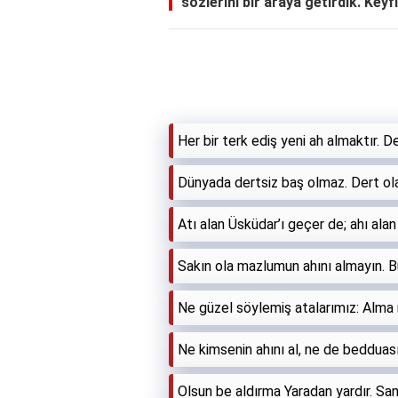
sözlerini bir araya getirdik. Keyfi
Her bir terk ediş yeni ah almaktır. De
Dünyada dertsiz baş olmaz. Dert ol
Atı alan Üsküdar’ı geçer de; ahı ala
Sakın ola mazlumun ahını almayın. B
Ne güzel söylemiş atalarımız: Alma
Ne kimsenin ahını al, ne de bedduasın
Olsun be aldırma Yaradan yardır. Sanm