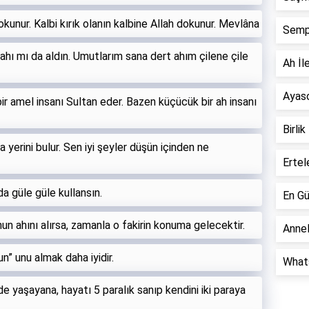
okunur. Kalbi kırık olanın kalbine Allah dokunur. Mevlâna
Semp
ahı mı da aldın. Umutlarım sana dert ahım çilene çile
Ah İle
Ayaso
 amel insanı Sultan eder. Bazen küçücük bir ah insanı
Birlik
a yerini bulur. Sen iyi şeyler düşün içinden ne
Ertel
 da güle güle kullansın.
En Gü
 onun ahını alırsa, zamanla o fakirin konuma gelecektir.
Annel
un” unu almak daha iyidir.
Whats
de yaşayana, hayatı 5 paralık sanıp kendini iki paraya