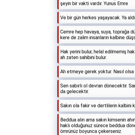
şeyin bir vakti vardır. Yunus Emre
Ve bir gün herkes yaşayacak. Ya aldığ
Cemre hep havaya, suya, toprağa dü
kere de zalim insanların kalbine düş
Hak yerini bulur, helal edilmemiş 
ah zaten sahibini bulur.
Ah etmeye gerek yoktur. Nasıl olsa b
Sen sabırlı ol devran dönecektir. Sa
da gelecektir.
Sakın ola fakir ve dertlilerin kalbini 
Beddua alın ama sakın kimsenin ahı
haklı olduğunuz sürece beddua döner
ömrünüz boyunca çekerseniz.