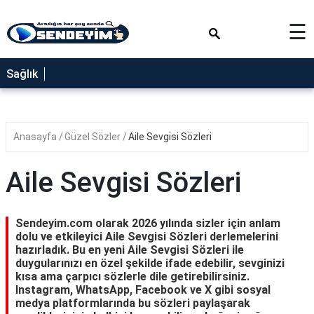
×
☰
SAĞLIK
Sağlık
NEDİR
FAYDALARI
Anasayfa
Güzel Sözler
Aile Sevgisi Sözleri
YEMEK
TARİFLERİ
Aile Sevgisi Sözleri
RÜYA
TABİRLERİ
Sendeyim.com olarak 2026 yılında sizler için anlam
GEZİLECEK
dolu ve etkileyici Aile Sevgisi Sözleri derlemelerini
YERLER
hazırladık. Bu en yeni Aile Sevgisi Sözleri ile
duygularınızı en özel şekilde ifade edebilir, sevginizi
BLOG
kısa ama çarpıcı sözlerle dile getirebilirsiniz.
Instagram, WhatsApp, Facebook ve X gibi sosyal
medya platformlarında bu sözleri paylaşarak