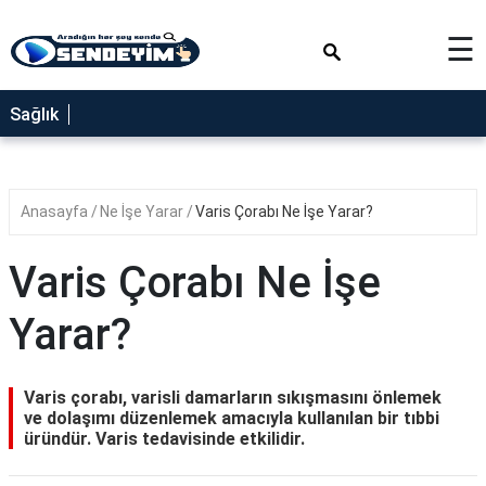
×
☰
SAĞLIK
Sağlık
NEDİR
FAYDALARI
Anasayfa
Ne İşe Yarar
Varis Çorabı Ne İşe Yarar?
YEMEK
TARİFLERİ
Varis Çorabı Ne İşe
RÜYA
TABİRLERİ
Yarar?
GEZİLECEK
YERLER
Varis çorabı, varisli damarların sıkışmasını önlemek
BLOG
ve dolaşımı düzenlemek amacıyla kullanılan bir tıbbi
üründür. Varis tedavisinde etkilidir.