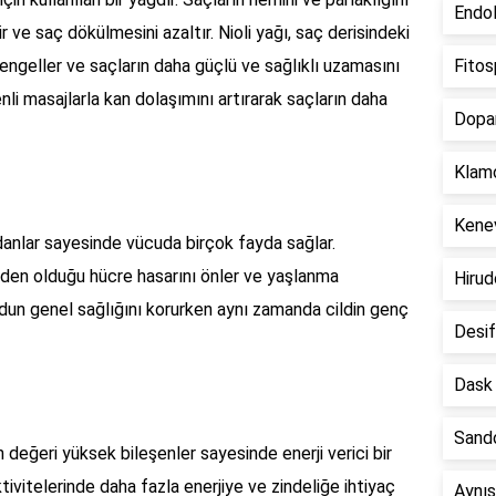
Endol
ir ve saç dökülmesini azaltır. Nioli yağı, saç derisindeki
ngeller ve saçların daha güçlü ve sağlıklı uzamasını
Fitos
nli masajlarla kan dolaşımını artırarak saçların daha
Dopam
Klamo
Kenev
idanlar sayesinde vücuda birçok fayda sağlar.
neden olduğu hücre hasarını önler ve yaşlanma
Hirud
ücudun genel sağlığını korurken aynı zamanda cildin genç
Desif
Dask 
Sando
in değeri yüksek bileşenler sayesinde enerji verici bir
ktivitelerinde daha fazla enerjiye ve zindeliğe ihtiyaç
Aynıs