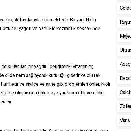
Colda
r ve birçok faydasıyla bilinmektedir. Bu yağ, Niolu
Ruşur
r bitkisel yağdır ve özellikle kozmetik sektöründe
Majez
Ultra
Adaça
ilde kullanılan bir yağdır. İçeriğindeki vitaminler,
de cilde nem sağlayarak kuruluğu giderir ve ciltteki
Dexda
i hafifletir ve sivilce ve akne gibi problemleri önler. Nioli
Calci
k sivilce oluşumunu önlemeye yardımcı olur ve cildin
ağlar.
Zofer
Varis
çin kullanılan bir yağdır. Saçların nemini ve parlaklığını