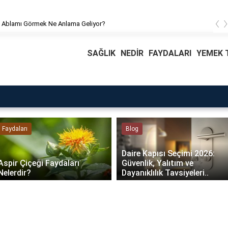
‹
 Ablamı Görmek Ne Anlama Geliyor?
SAĞLIK
NEDİR
FAYDALARI
YEMEK T
Faydaları
Blog
Daire Kapısı Seçimi 2026:
Aspir Çiçeği Faydaları
Güvenlik, Yalıtım ve
Nelerdir?
Dayanıklılık Tavsiyeleri..