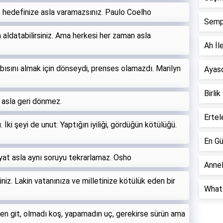
 hedefinize asla varamazsınız. Paulo Coelho
Semp
fa aldatabilirsiniz. Ama herkesi her zaman asla
Ah İle
bısını almak için dönseydi, prenses olamazdı. Marilyn
Ayaso
Birlik
e asla geri dönmez.
Ertel
. İki şeyi de unut: Yaptığın iyiliği, gördüğün kötülüğü.
En Gü
yat asla aynı soruyu tekrarlamaz. Osho
Annel
niz. Lakin vatanınıza ve milletinize kötülük eden bir
Whats
den git, olmadı koş, yapamadın uç, gerekirse sürün ama