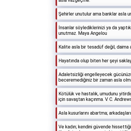
asla vazgeçme.
Şehirler unutulur ama banklar asla 
İnsanlar söylediklerinizi ya da yaptık
unutmaz. Maya Angelou
Kalite asla bir tesadüf değil, daima 
Hayatında olup biten her şeyi saklay
Adaletsizliği engelleyecek gücünüzün
beceremediğiniz bir zaman asla olma
Kötülük ve hastalık, umudunu yitirdi
için savaştan kaçınma. V. C. Andrew
Asla kusurlarını abartma; arkadaşla
Ve kadın; kendini güvende hissettiği y