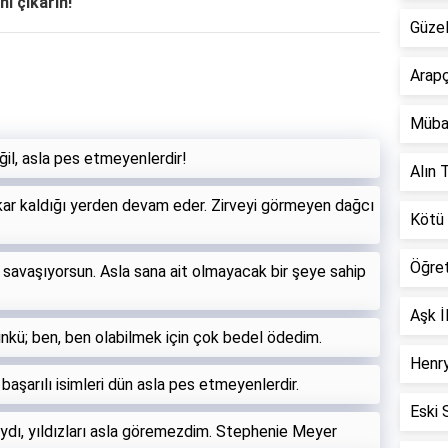
ni çıkarın!
Güzel
Arapç
Müba
il, asla pes etmeyenlerdir!
Alın T
kar kaldığı yerden devam eder. Zirveyi görmeyen dağcı
Kötü 
Öğre
in savaşıyorsun. Asla sana ait olmayacak bir şeye sahip
Aşk İ
nkü; ben, ben olabilmek için çok bedel ödedim.
Henry
aşarılı isimleri dün asla pes etmeyenlerdir.
Eski 
ydı, yıldızları asla göremezdim. Stephenie Meyer