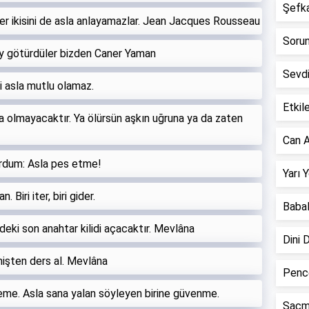
Şefkat
, her ikisini de asla anlayamazlar. Jean Jacques Rousseau
Sorun 
ay götürdüler bizden Caner Yaman
Sevd
i asla mutlu olamaz.
Etkile
la olmayacaktır. Ya ölürsün aşkın uğruna ya da zaten
Can A
ordum: Asla pes etme!
Yarı 
 Biri iter, biri gider.
Babal
deki son anahtar kilidi açacaktır. Mevlâna
Dini 
şten ders al. Mevlâna
Pence
eme. Asla sana yalan söyleyen birine güvenme.
Saçm