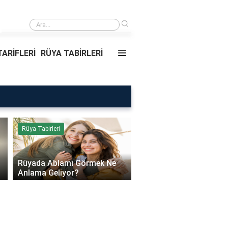
›
Rüyada Ablamı Görmek Ne Anlama Geliyor?
ARİFLERİ
RÜYA TABİRLERİ
Rüya Tabirleri
Sağlık
Rüyada Ablamı Görmek Ne
Bebeklerde Mantar Ned
Anlama Geliyor?
Olur?