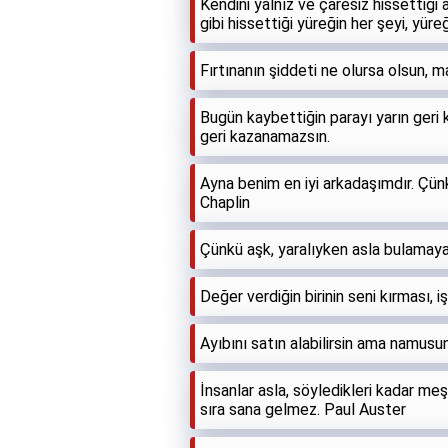
Kendini yalnız ve çaresiz hissettiğ
gibi hissettiği yüreğin her şeyi, yü
Fırtınanın şiddeti ne olursa olsun,
Bugün kaybettiğin parayı yarın geri
geri kazanamazsın.
Ayna benim en iyi arkadaşımdır. Çün
Chaplin
Çünkü aşk, yaralıyken asla bulamaya
Değer verdiğin birinin seni kırması, 
Ayıbını satın alabilirsin ama namusun
İnsanlar asla, söyledikleri kadar meşg
sıra sana gelmez. Paul Auster