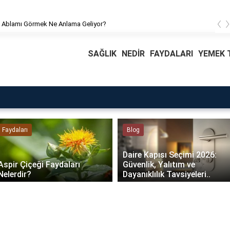
‹
 Ablamı Görmek Ne Anlama Geliyor?
SAĞLIK
NEDİR
FAYDALARI
YEMEK T
Faydaları
Blog
Daire Kapısı Seçimi 2026:
Aspir Çiçeği Faydaları
Güvenlik, Yalıtım ve
Nelerdir?
Dayanıklılık Tavsiyeleri..