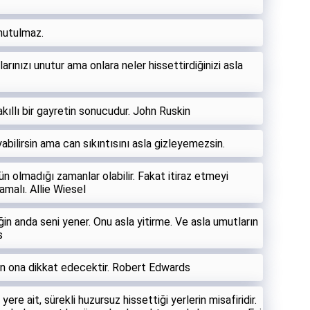
unutulmaz.
larınızı unutur ama onlara neler hissettirdiğinizi asla
akıllı bir gayretin sonucudur. John Ruskin
abilirsin ama can sıkıntısını asla gizleyemezsin.
 olmadığı zamanlar olabilir. Fakat itiraz etmeyi
malı. Allie Wiesel
ğin anda seni yener. Onu asla yitirme. Ve asla umutların
s
rın ona dikkat edecektir. Robert Edwards
ere ait, sürekli huzursuz hissettiği yerlerin misafiridir.