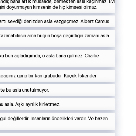
i anda; bana artık müsaade, demekten asla kaçınmaz. Evi
reğini doyurmayan kimsenin de hiç kimsesi olmaz.
 martı sevdiği denizden asla vazgeçmez. Albert Camus
 kazanabilirsin ama bugün boşa geçirdiğin zamanı asla
kü ben ağladığımda, o asla bana gülmez. Charlie
cağınız garip bir kan grubudur. Küçük İskender
işte bu asla unutulmuyor.
u asla. Aşkı ayrılık kirletmez.
ul değillerdir. İnsanların öncelikleri vardır. Ve bazen