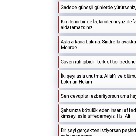
Sadece güneşli günlerde yürürseniz,
Kimilerini bir defa, kimilerini yüz de
aldatamazsınız.
Asla arkana bakma. Sindrella ayakka
Monroe
Güven ruh gibidir, terk ettiği beden
İki şeyi asla unutma: Allah’ı ve ölümü
Lokman Hekim
Sen cevapları ezberliyorsun ama ha
Şahsınıza kötülük eden insanı affedi
kimseyi asla affedemeyiz. Hz. Ali
Bir şeyi gerçekten istiyorsan peşin