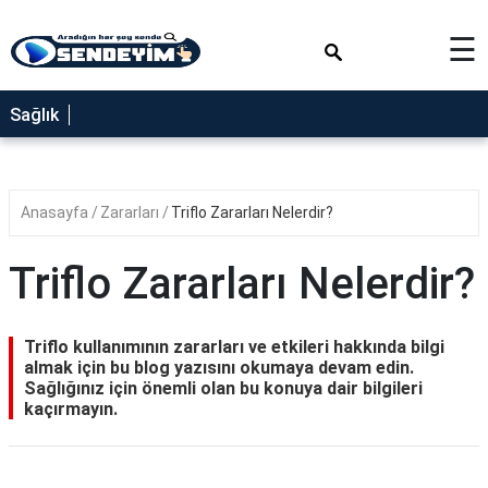
×
☰
SAĞLIK
Sağlık
NEDİR
FAYDALARI
Anasayfa
Zararları
Triflo Zararları Nelerdir?
YEMEK
TARİFLERİ
Triflo Zararları Nelerdir?
RÜYA
TABİRLERİ
Triflo kullanımının zararları ve etkileri hakkında bilgi
GEZİLECEK
almak için bu blog yazısını okumaya devam edin.
YERLER
Sağlığınız için önemli olan bu konuya dair bilgileri
kaçırmayın.
BLOG