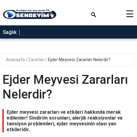
×
☰
SAĞLIK
Sağlık
NEDİR
FAYDALARI
Anasayfa
Zararları
Ejder Meyvesi Zararları Nelerdir?
YEMEK
TARİFLERİ
Ejder Meyvesi Zararları
RÜYA
TABİRLERİ
Nelerdir?
GEZİLECEK
YERLER
Ejder meyvesi zararları ve etkileri hakkında merak
BLOG
edilenler! Sindirim sorunları, alerjik reaksiyonlar ve
tansiyon problemleri, ejder meyvesinin olası yan
etkileridir.