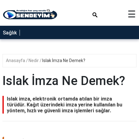
×
☰
SAĞLIK
Sağlık
NEDİR
FAYDALARI
Anasayfa
Nedir
Islak İmza Ne Demek?
YEMEK
TARİFLERİ
Islak İmza Ne Demek?
RÜYA
TABİRLERİ
Islak imza, elektronik ortamda atılan bir imza
GEZİLECEK
türüdür. Kağıt üzerindeki imza yerine kullanılan bu
YERLER
yöntem, hızlı ve güvenli imza işlemleri sağlar.
BLOG