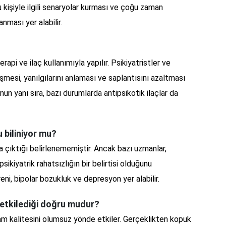
u kişiyle ilgili senaryolar kurması ve çoğu zaman
nması yer alabilir.
api ve ilaç kullanımıyla yapılır. Psikiyatristler ve
eşmesi, yanılgılarını anlaması ve saplantısını azaltması
unun yanı sıra, bazı durumlarda antipsikotik ilaçlar da
 biliniyor mu?
 çıktığı belirlenememiştir. Ancak bazı uzmanlar,
sikiyatrik rahatsızlığın bir belirtisi olduğunu
ni, bipolar bozukluk ve depresyon yer alabilir.
 etkilediği doğru mudur?
am kalitesini olumsuz yönde etkiler. Gerçeklikten kopuk