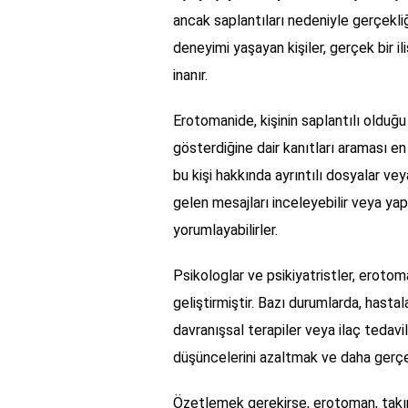
ancak saplantıları nedeniyle gerçekliğ
deneyimi yaşayan kişiler, gerçek bir il
inanır.
Erotomanide, kişinin saplantılı olduğu
gösterdiğine dair kanıtları araması en be
bu kişi hakkında ayrıntılı dosyalar vey
gelen mesajları inceleyebilir veya yapay
yorumlayabilirler.
Psikologlar ve psikiyatristler, erotom
geliştirmiştir. Bazı durumlarda, hasta
davranışsal terapiler veya ilaç tedaviler
düşüncelerini azaltmak ve daha gerçekç
Özetlemek gerekirse, erotoman, takıntıl