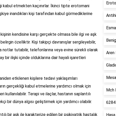
Erot
i kabul etmekten kaçınırlar. İkinci tipte erotomani
işkiye inandıkları kişi tarafından kabul görmediklerine
Antih
Esma
 kişinin kendisine karşı gerçekte olmasa bile ilgi ve aşk
Beni
lirgin özelliktir. Kişi takipçi davranışlar sergileyebilir,
a notlar tutabilir, telefonlarına veya evine sürekli olarak
Aren
 bir ilişki içinde olduklarına dair hayali işaretleri
Glad
Mesa
aniden etkilenen kişilere tedavi yaklaşımları
ların gerçekliği kabul etmelerine yardımcı olmak için
Mch K
i kullanılabilir. Terapi ve ilaçlar, hastanın saplantılı
i bir dünya algısı geliştirmek için yardımcı olabilir.
6284
ı bir aşk ile karakterize edilen bir psikiyatrik hastalık
Haşa