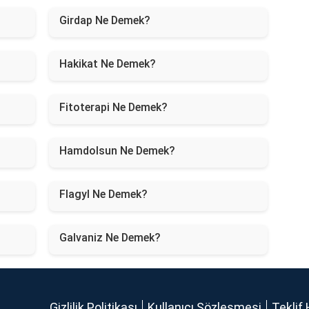
Girdap Ne Demek?
Hakikat Ne Demek?
Fitoterapi Ne Demek?
Hamdolsun Ne Demek?
Flagyl Ne Demek?
Galvaniz Ne Demek?
Gizlilik Politikası
Kullanıcı Sözleşmesi
Teklif 