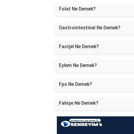
Folat Ne Demek?
Gastrointestinal Ne Demek?
Fastjel Ne Demek?
Eylem Ne Demek?
Fps Ne Demek?
Fahişe Ne Demek?