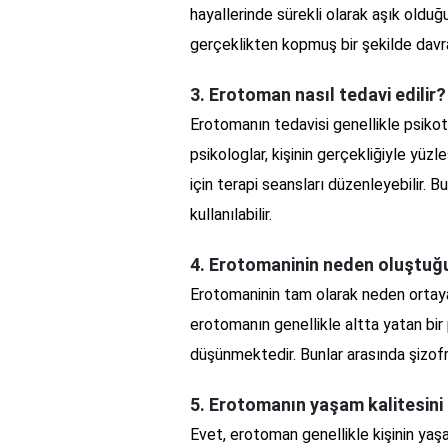
hayallerinde sürekli olarak aşık olduğ
gerçeklikten kopmuş bir şekilde davra
3. Erotoman nasıl tedavi edilir?
Erotomanın tedavisi genellikle psikoter
psikologlar, kişinin gerçekliğiyle yüzl
için terapi seansları düzenleyebilir. B
kullanılabilir.
4. Erotomaninin neden oluştuğu
Erotomaninin tam olarak neden ortaya
erotomanın genellikle altta yatan bir p
düşünmektedir. Bunlar arasında şizofre
5. Erotomanın yaşam kalitesini
Evet, erotoman genellikle kişinin yaş