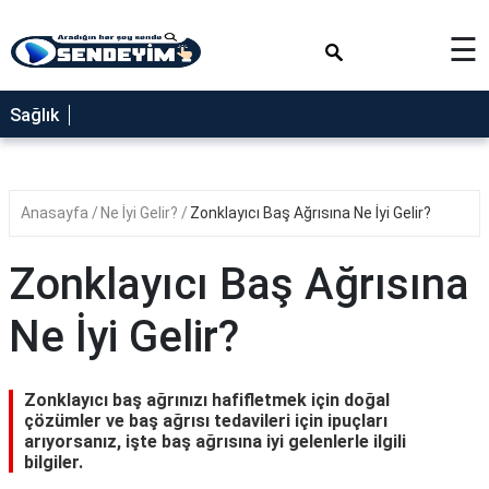
×
☰
SAĞLIK
Sağlık
NEDİR
FAYDALARI
Anasayfa
Ne İyi Gelir?
Zonklayıcı Baş Ağrısına Ne İyi Gelir?
YEMEK
TARİFLERİ
Zonklayıcı Baş Ağrısına
RÜYA
TABİRLERİ
Ne İyi Gelir?
GEZİLECEK
YERLER
Zonklayıcı baş ağrınızı hafifletmek için doğal
BLOG
çözümler ve baş ağrısı tedavileri için ipuçları
arıyorsanız, işte baş ağrısına iyi gelenlerle ilgili
bilgiler.