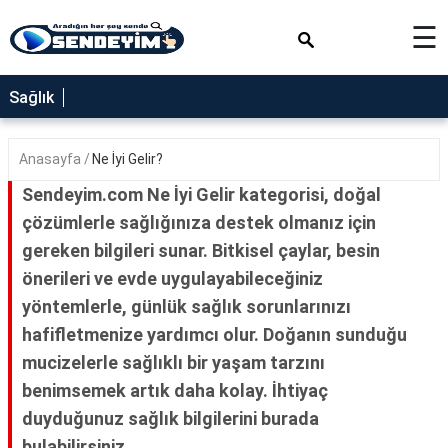
×
☰
SAĞLIK
Sağlık
NEDİR
Anasayfa
Ne İyi Gelir?
FAYDALARI
Sendeyim.com Ne İyi Gelir kategorisi, doğal
YEMEK
çözümlerle sağlığınıza destek olmanız için
TARİFLERİ
gereken bilgileri sunar. Bitkisel çaylar, besin
RÜYA
önerileri ve evde uygulayabileceğiniz
TABİRLERİ
yöntemlerle, günlük sağlık sorunlarınızı
GEZİLECEK
hafifletmenize yardımcı olur. Doğanın sunduğu
YERLER
mucizelerle sağlıklı bir yaşam tarzını
BLOG
benimsemek artık daha kolay. İhtiyaç
duyduğunuz sağlık bilgilerini burada
bulabilirsiniz.