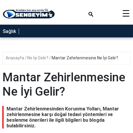
×
☰
SAĞLIK
Sağlık
NEDİR
FAYDALARI
Anasayfa
Ne İyi Gelir?
Mantar Zehirlenmesine Ne İyi Gelir?
YEMEK
TARİFLERİ
Mantar Zehirlenmesine
RÜYA
TABİRLERİ
Ne İyi Gelir?
GEZİLECEK
YERLER
Mantar Zehirlenmesinden Korunma Yolları, Mantar
BLOG
zehirlenmesine karşı doğal tedavi yöntemleri ve
beslenme önerileri ile ilgili bilgileri bu blogda
bulabilirsiniz.