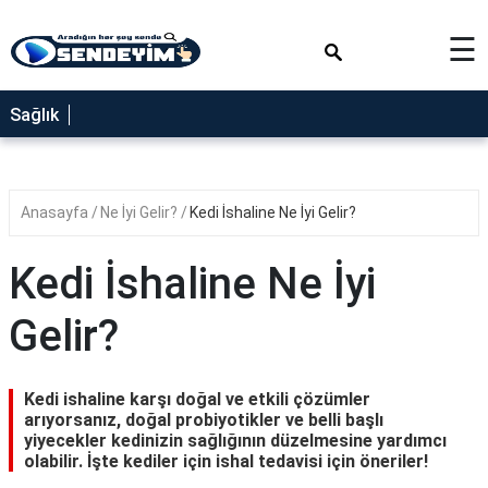
×
☰
SAĞLIK
Sağlık
NEDİR
FAYDALARI
Anasayfa
Ne İyi Gelir?
Kedi İshaline Ne İyi Gelir?
YEMEK
TARİFLERİ
Kedi İshaline Ne İyi
RÜYA
TABİRLERİ
Gelir?
GEZİLECEK
YERLER
Kedi ishaline karşı doğal ve etkili çözümler
BLOG
arıyorsanız, doğal probiyotikler ve belli başlı
yiyecekler kedinizin sağlığının düzelmesine yardımcı
olabilir. İşte kediler için ishal tedavisi için öneriler!