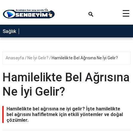
×
☰
SAĞLIK
Sağlık
NEDİR
FAYDALARI
Anasayfa
Ne İyi Gelir?
Hamilelikte Bel Ağrısına Ne İyi Gelir?
YEMEK
TARİFLERİ
Hamilelikte Bel Ağrısına
RÜYA
TABİRLERİ
Ne İyi Gelir?
GEZİLECEK
YERLER
Hamilelikte bel ağrısına ne iyi gelir? İşte hamilelikte
BLOG
bel ağrısını hafifletmek için etkili yöntemler ve doğal
çözümler.