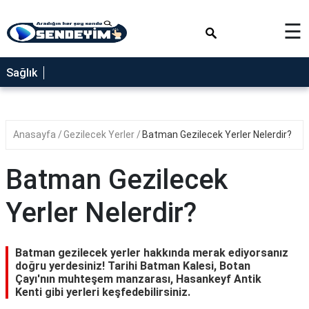
×
☰
SAĞLIK
Sağlık
NEDİR
FAYDALARI
Anasayfa
Gezilecek Yerler
Batman Gezilecek Yerler Nelerdir?
YEMEK
TARİFLERİ
Batman Gezilecek
RÜYA
TABİRLERİ
Yerler Nelerdir?
GEZİLECEK
YERLER
Batman gezilecek yerler hakkında merak ediyorsanız
BLOG
doğru yerdesiniz! Tarihi Batman Kalesi, Botan
Çayı'nın muhteşem manzarası, Hasankeyf Antik
Kenti gibi yerleri keşfedebilirsiniz.