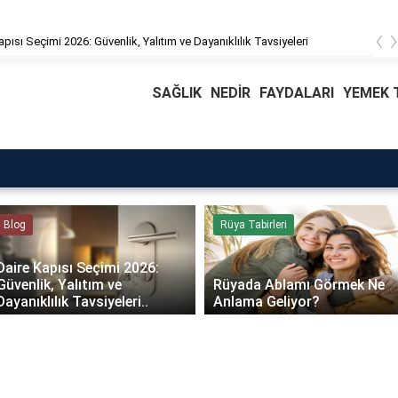
‹
avsiyeleri
Rüyada Ablamı Görmek Ne Anlama Geliyor?
SAĞLIK
NEDİR
FAYDALARI
YEMEK T
Blog
Rüya Tabirleri
Daire Kapısı Seçimi 2026:
Güvenlik, Yalıtım ve
Rüyada Ablamı Görmek Ne
Dayanıklılık Tavsiyeleri..
Anlama Geliyor?