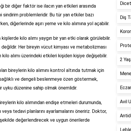
Dicet
i bir diğer faktör ise ilacın yan etkileri arasında
i sindirim problemleridir. Bu tür yan etkiler bazı
Diş T
ken, diğerlerinde aşırı yeme ve kilo alımına yol açabilir.
Koron
işilerde kilo alımı yaygın bir yan etki olarak görülebilir.
Prote
i değildir. Her bireyin vücut kimyası ve metabolizması
kilo alımı üzerindeki etkileri kişiden kişiye değişebilir.
2 Yaş
lan bireylerin kilo alımını kontrol altında tutmak için
Menen
n sağlıklı ve dengeli beslenmeye özen göstermek,
Ecza
r uyku düzenine sahip olmak önemlidir.
Avil 
bireylerin kilo alımından endişe etmeleri durumunda,
 veya tedavi planlarını ayarlamalarını öneririz. Doktor,
Antid
yi şekilde değerlendirecek ve uygun önerilerde
Leble