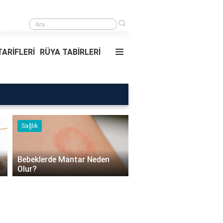
›
Rüyada Ablamı Görmek Ne Anlama Ge
ARİFLERİ
RÜYA TABİRLERİ
Sağlık
Faydaları
Bebeklerde Mantar Neden
Aspir Çiçeği Faydaları
Olur?
Nelerdir?