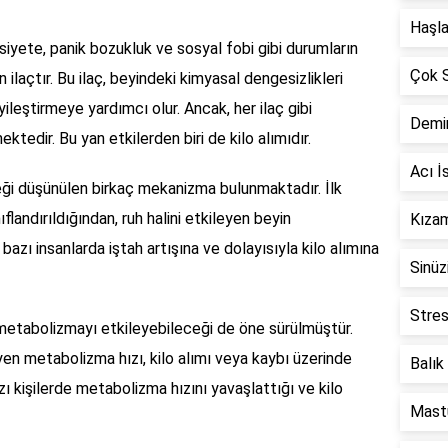
Haşla
siyete, panik bozukluk ve sosyal fobi gibi durumların
Çok S
 ilaçtır. Bu ilaç, beyindeki kimyasal dengesizlikleri
yileştirmeye yardımcı olur. Ancak, her ilaç gibi
Demir
ektedir. Bu yan etkilerden biri de kilo alımıdır.
Acı İ
ceği düşünülen birkaç mekanizma bulunmaktadır. İlk
ıflandırıldığından, ruh halini etkileyen beyin
Kızam
 bazı insanlarda iştah artışına ve dolayısıyla kilo alımına
Sinüz
Stres
n metabolizmayı etkileyebileceği de öne sürülmüştür.
yen metabolizma hızı, kilo alımı veya kaybı üzerinde
Balık
azı kişilerde metabolizma hızını yavaşlattığı ve kilo
Mastü