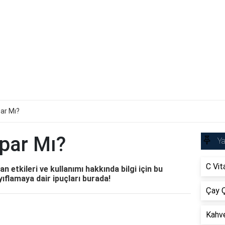
par Mı?
apar Mı?
Ya
C Vit
Yan etkileri ve kullanımı hakkında bilgi için bu
yıflamaya dair ipuçları burada!
Çay Ç
Kahve