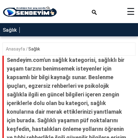
×
☰
SAĞLIK
Sağlık
NEDİR
Anasayfa
Sağlık
FAYDALARI
Sendeyim.com'un sağlık kategorisi, sağlıklı bir
YEMEK
yaşam tarzını benimsemek isteyenler için
TARİFLERİ
kapsamlı bir bilgi kaynağı sunar. Beslenme
RÜYA
ipuçları, egzersiz rehberleri ve psikolojik
TABİRLERİ
sağlıkla ilgili en güncel bilgileri içeren zengin
GEZİLECEK
içeriklerle dolu olan bu kategori, sağlık
YERLER
konularına dair merak ettiklerinizi yanıtlamak
BLOG
için burada. Sağlıklı yaşamın püf noktalarını
keşfedin, hastalıkları önleme yollarını öğrenin
ve tıbbi rehberlikle ilgili güvenilir bilgilere erişim