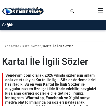
×
☰
SAĞLIK
Sağlık
NEDİR
FAYDALARI
Anasayfa
Güzel Sözler
Kartal İle İlgili Sözler
YEMEK
TARİFLERİ
Kartal İle İlgili Sözler
RÜYA
TABİRLERİ
Sendeyim.com olarak 2026 yılında sizler için anlam
GEZİLECEK
dolu ve etkileyici Kartal İle İlgili Sözler derlemelerini
YERLER
hazırladık. Bu en yeni Kartal İle İlgili Sözler ile
duygularınızı en özel şekilde ifade edebilir, sevginizi
BLOG
kısa ama çarpıcı sözlerle dile getirebilirsiniz.
Instagram, WhatsApp, Facebook ve X gibi sosyal
medya platformlarında bu sözleri paylaşarak