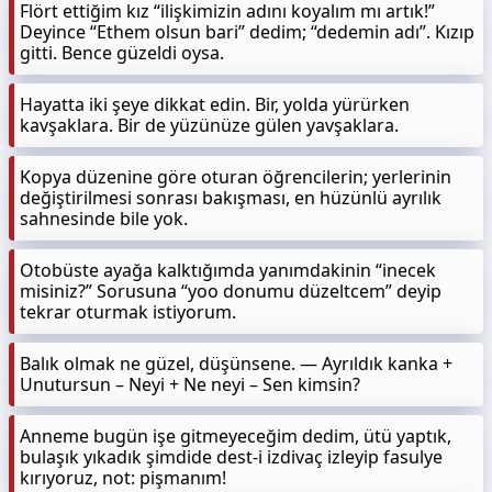
Flört ettiğim kız “ilişkimizin adını koyalım mı artık!”
Deyince “Ethem olsun bari” dedim; “dedemin adı”. Kızıp
gitti. Bence güzeldi oysa.
Hayatta iki şeye dikkat edin. Bir, yolda yürürken
kavşaklara. Bir de yüzünüze gülen yavşaklara.
Kopya düzenine göre oturan öğrencilerin; yerlerinin
değiştirilmesi sonrası bakışması, en hüzünlü ayrılık
sahnesinde bile yok.
Otobüste ayağa kalktığımda yanımdakinin “inecek
misiniz?” Sorusuna “yoo donumu düzeltcem” deyip
tekrar oturmak istiyorum.
Balık olmak ne güzel, düşünsene. — Ayrıldık kanka +
Unutursun – Neyi + Ne neyi – Sen kimsin?
Anneme bugün işe gitmeyeceğim dedim, ütü yaptık,
bulaşık yıkadık şimdide dest-i izdivaç izleyip fasulye
kırıyoruz, not: pişmanım!