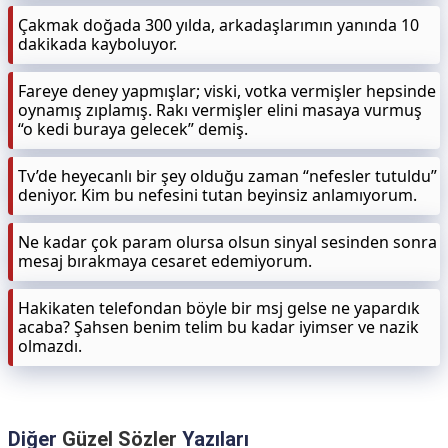
Çakmak doğada 300 yılda, arkadaşlarımın yanında 10
dakikada kayboluyor.
Fareye deney yapmışlar; viski, votka vermişler hepsinde
oynamış zıplamış. Rakı vermişler elini masaya vurmuş
“o kedi buraya gelecek” demiş.
Tv’de heyecanlı bir şey olduğu zaman “nefesler tutuldu”
deniyor. Kim bu nefesini tutan beyinsiz anlamıyorum.
Ne kadar çok param olursa olsun sinyal sesinden sonra
mesaj bırakmaya cesaret edemiyorum.
Hakikaten telefondan böyle bir msj gelse ne yapardık
acaba? Şahsen benim telim bu kadar iyimser ve nazik
olmazdı.
Diğer
Güzel Sözler
Yazıları