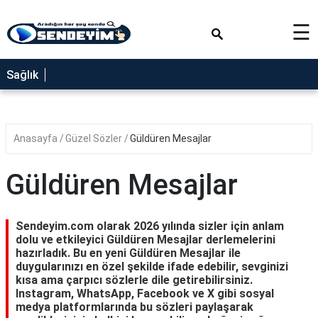
×
☰
SAĞLIK
Sağlık
NEDİR
FAYDALARI
Anasayfa
Güzel Sözler
Güldüren Mesajlar
YEMEK
TARİFLERİ
Güldüren Mesajlar
RÜYA
TABİRLERİ
Sendeyim.com olarak 2026 yılında sizler için anlam
GEZİLECEK
dolu ve etkileyici Güldüren Mesajlar derlemelerini
YERLER
hazırladık. Bu en yeni Güldüren Mesajlar ile
duygularınızı en özel şekilde ifade edebilir, sevginizi
BLOG
kısa ama çarpıcı sözlerle dile getirebilirsiniz.
Instagram, WhatsApp, Facebook ve X gibi sosyal
medya platformlarında bu sözleri paylaşarak