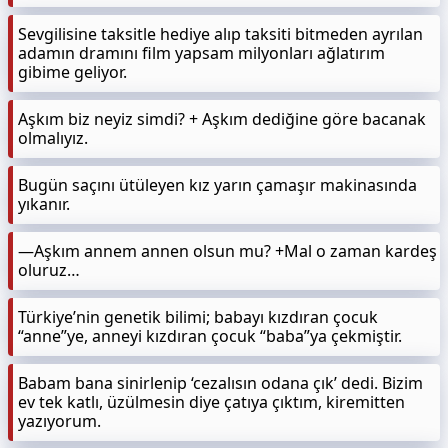
Sevgilisine taksitle hediye alıp taksiti bitmeden ayrılan
adamın dramını film yapsam milyonları ağlatırım
gibime geliyor.
Aşkım biz neyiz simdi? + Aşkım dediğine göre bacanak
olmalıyız.
Bugün saçını ütüleyen kız yarın çamaşır makinasında
yıkanır.
—Aşkım annem annen olsun mu? +Mal o zaman kardeş
oluruz…
Türkiye’nin genetik bilimi; babayı kızdıran çocuk
“anne”ye, anneyi kızdıran çocuk “baba”ya çekmiştir.
Babam bana sinirlenip ‘cezalısın odana çık’ dedi. Bizim
ev tek katlı, üzülmesin diye çatıya çıktım, kiremitten
yazıyorum.