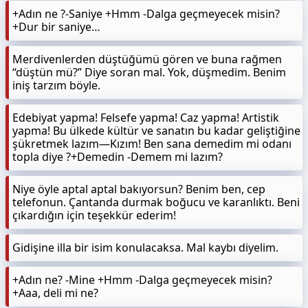
+Adın ne ?-Saniye +Hmm -Dalga geçmeyecek misin?
+Dur bir saniye…
Merdivenlerden düştüğümü gören ve buna rağmen
“düştün mü?” Diye soran mal. Yok, düşmedim. Benim
iniş tarzım böyle.
Edebiyat yapma! Felsefe yapma! Caz yapma! Artistik
yapma! Bu ülkede kültür ve sanatın bu kadar geliştiğine
şükretmek lazım—Kızım! Ben sana demedim mi odanı
topla diye ?+Demedin -Demem mi lazım?
Niye öyle aptal aptal bakıyorsun? Benim ben, cep
telefonun. Çantanda durmak boğucu ve karanlıktı. Beni
çıkardığın için teşekkür ederim!
Gidişine illa bir isim konulacaksa. Mal kaybı diyelim.
+Adın ne? -Mine +Hmm -Dalga geçmeyecek misin?
+Aaa, deli mi ne?