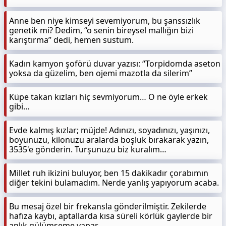
Anne ben niye kimseyi sevemiyorum, bu şanssızlık
genetik mi? Dedim, “o senin bireysel mallığın bizi
karıştırma” dedi, hemen sustum.
Kadın kamyon şoförü duvar yazısı: “Torpidomda aseton
yoksa da güzelim, ben ojemi mazotla da silerim”
Küpe takan kızları hiç sevmiyorum… O ne öyle erkek
gibi…
Evde kalmış kızlar; müjde! Adınızı, soyadınızı, yaşınızı,
boyunuzu, kilonuzu aralarda boşluk bırakarak yazın,
3535'e gönderin. Turşunuzu biz kuralım…
Millet ruh ikizini buluyor, ben 15 dakikadır çorabımın
diğer tekini bulamadım. Nerde yanlış yapıyorum acaba.
Bu mesaj özel bir frekansla gönderilmiştir. Zekilerde
hafıza kaybı, aptallarda kısa süreli körlük gaylerde bir
anlık gülümseme yapar.