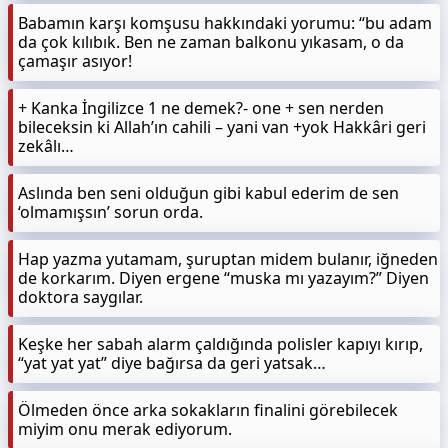
Babamın karşı komşusu hakkındaki yorumu: “bu adam
da çok kılıbık. Ben ne zaman balkonu yıkasam, o da
çamaşır asıyor!
+ Kanka İngilizce 1 ne demek?- one + sen nerden
bileceksin ki Allah’ın cahili – yani van +yok Hakkâri geri
zekâlı…
Aslında ben seni olduğun gibi kabul ederim de sen
‘olmamışsın’ sorun orda.
Hap yazma yutamam, şuruptan midem bulanır, iğneden
de korkarım. Diyen ergene “muska mı yazayım?” Diyen
doktora saygılar.
Keşke her sabah alarm çaldığında polisler kapıyı kırıp,
“yat yat yat” diye bağırsa da geri yatsak…
Ölmeden önce arka sokakların finalini görebilecek
miyim onu merak ediyorum.