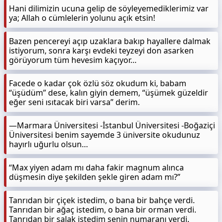
Hani dilimizin ucuna gelip de söyleyemediklerimiz var
ya; Allah o cümlelerin yolunu açık etsin!
Bazen pencereyi açıp uzaklara bakıp hayallere dalmak
istiyorum, sonra karşı evdeki teyzeyi don asarken
görüyorum tüm hevesim kaçıyor…
Facede o kadar çok özlü söz okudum ki, babam
“üşüdüm” dese, kalın giyin demem, “üşümek güzeldir
eğer seni ısıtacak biri varsa” derim.
—Marmara Üniversitesi -İstanbul Üniversitesi -Boğaziçi
Üniversitesi benim sayemde 3 üniversite okudunuz
hayırlı uğurlu olsun…
“Max yiyen adam mı daha fakir magnum alınca
düşmesin diye şekilden şekle giren adam mı?”
Tanrıdan bir çiçek istedim, o bana bir bahçe verdi.
Tanrıdan bir ağaç istedim, o bana bir orman verdi.
Tanrıdan bir salak istedim senin numaranı verdi.