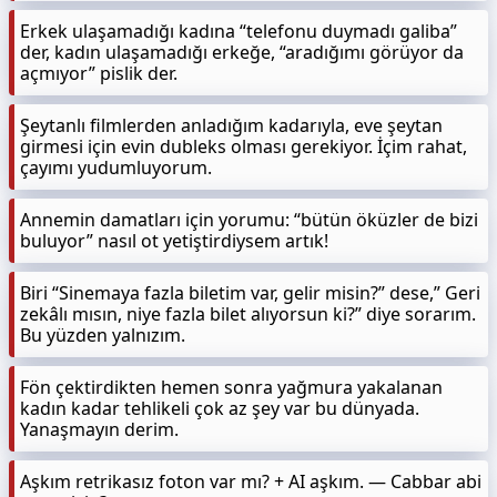
Erkek ulaşamadığı kadına “telefonu duymadı galiba”
der, kadın ulaşamadığı erkeğe, “aradığımı görüyor da
açmıyor” pislik der.
Şeytanlı filmlerden anladığım kadarıyla, eve şeytan
girmesi için evin dubleks olması gerekiyor. İçim rahat,
çayımı yudumluyorum.
Annemin damatları için yorumu: “bütün öküzler de bizi
buluyor” nasıl ot yetiştirdiysem artık!
Biri “Sinemaya fazla biletim var, gelir misin?” dese,” Geri
zekâlı mısın, niye fazla bilet alıyorsun ki?” diye sorarım.
Bu yüzden yalnızım.
Fön çektirdikten hemen sonra yağmura yakalanan
kadın kadar tehlikeli çok az şey var bu dünyada.
Yanaşmayın derim.
Aşkım retrikasız foton var mı? + AI aşkım. — Cabbar abi