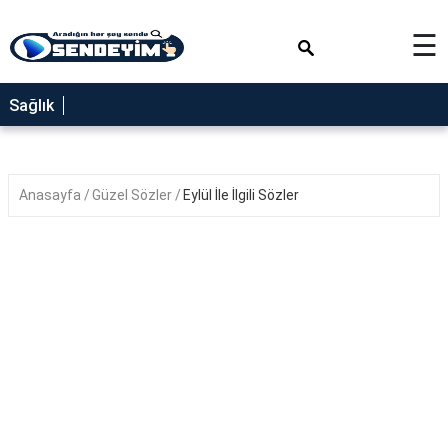
×
☰
SAĞLIK
Sağlık
NEDİR
FAYDALARI
Anasayfa
Güzel Sözler
Eylül İle İlgili Sözler
YEMEK
TARİFLERİ
RÜYA
TABİRLERİ
GEZİLECEK
YERLER
BLOG