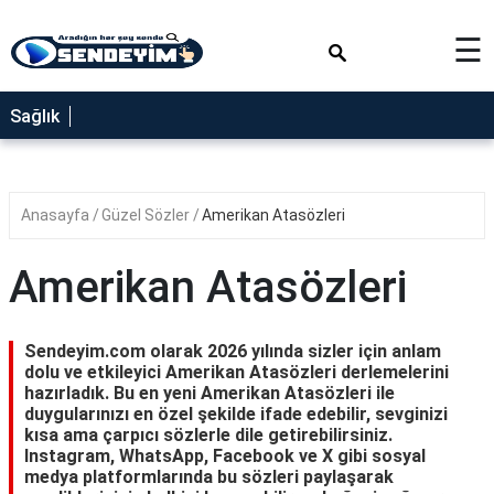
×
☰
SAĞLIK
Sağlık
NEDİR
FAYDALARI
Anasayfa
Güzel Sözler
Amerikan Atasözleri
YEMEK
TARİFLERİ
Amerikan Atasözleri
RÜYA
TABİRLERİ
Sendeyim.com olarak 2026 yılında sizler için anlam
GEZİLECEK
dolu ve etkileyici Amerikan Atasözleri derlemelerini
YERLER
hazırladık. Bu en yeni Amerikan Atasözleri ile
duygularınızı en özel şekilde ifade edebilir, sevginizi
BLOG
kısa ama çarpıcı sözlerle dile getirebilirsiniz.
Instagram, WhatsApp, Facebook ve X gibi sosyal
medya platformlarında bu sözleri paylaşarak