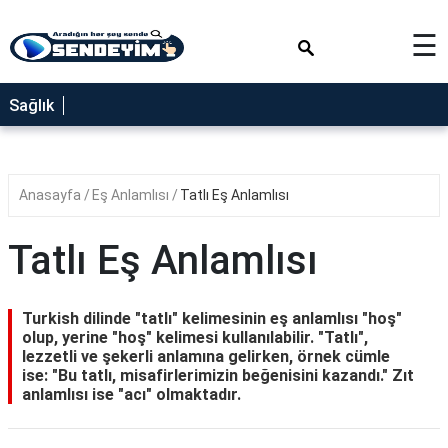
×
☰
SAĞLIK
Sağlık
NEDİR
FAYDALARI
Anasayfa
Eş Anlamlısı
Tatlı Eş Anlamlısı
YEMEK
TARİFLERİ
Tatlı Eş Anlamlısı
RÜYA
TABİRLERİ
Turkish dilinde "tatlı" kelimesinin eş anlamlısı "hoş"
GEZİLECEK
olup, yerine "hoş" kelimesi kullanılabilir. "Tatlı",
YERLER
lezzetli ve şekerli anlamına gelirken, örnek cümle
ise: "Bu tatlı, misafirlerimizin beğenisini kazandı." Zıt
BLOG
anlamlısı ise "acı" olmaktadır.