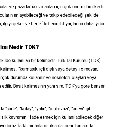
cular ve pazarlama uzmanları için çok önemli bir ilkedir.
yucuların anlayabileceği ve takip edebileceği şekilde
rır, ilgiyi çeker ve hedef kitlenin ihtiyaçlarına daha iyi bir
lısı Nedir TDK?
kilde kullanılan bir kelimedir. Türk Dil Kurumu (TDK)
kelimesi; "karmaşık, içli dışlı veya detaylı olmayan,
irçok durumda kullanılır ve nesneleri, olayları veya
 edilir. Basit kelimesinin yanı sıra, TDK'ya göre benzer
a "sade", "kolay", "yalın", "mütevazi", "anevi" gibi
sitlik kavramını ifade etmek için kullanılabilecek diğer
 ayrı biraz farklı bir anlamı olsa da, genel anlamda