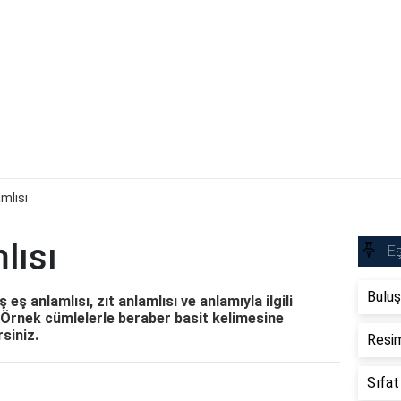
mlısı
lısı
Eş
Buluş
eş anlamlısı, zıt anlamlısı ve anlamıyla ilgili
. Örnek cümlelerle beraber basit kelimesine
rsiniz.
Resim
Sıfat