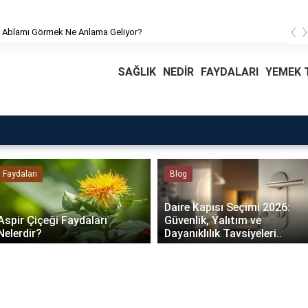
‹
 Ablamı Görmek Ne Anlama Geliyor?
SAĞLIK
NEDİR
FAYDALARI
YEMEK T
Faydaları
Blog
Daire Kapısı Seçimi 2026:
Aspir Çiçeği Faydaları
Güvenlik, Yalıtım ve
Nelerdir?
Dayanıklılık Tavsiyeleri..