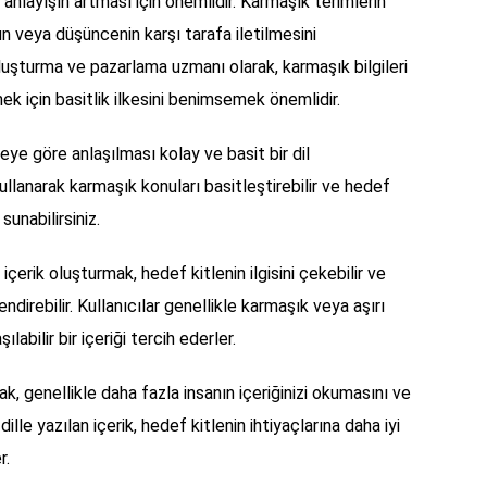
ve anlayışın artması için önemlidir. Karmaşık terimlerin
nun veya düşüncenin karşı tarafa iletilmesini
 oluşturma ve pazarlama uzmanı olarak, karmaşık bilgileri
rmek için basitlik ilkesini benimsemek önemlidir.
leye göre anlaşılması kolay ve basit bir dil
ullanarak karmaşık konuları basitleştirebilir ve hedef
sunabilirsiniz.
 içerik oluşturmak, hedef kitlenin ilgisini çekebilir ve
direbilir. Kullanıcılar genellikle karmaşık veya aşırı
labilir bir içeriği tercih ederler.
mak, genellikle daha fazla insanın içeriğinizi okumasını ve
dille yazılan içerik, hedef kitlenin ihtiyaçlarına daha iyi
r.