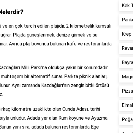
Kek T
Nelerdir?
Panke
 ve en çok tercih edilen plajıdır. 2 kilometrelik kumsalı
Krep 
na uğrar. Plajda güneşlenmek, denize girmek ve su
sunar. Ayrıca plaj boyunca bulunan kafe ve restoranlarda
Revan
Bayra
Kazdağları Milli Parkı'na oldukça yakın bir konumdadır.
muhteşem bir alternatif sunar. Parkta piknik alanları,
Magno
ulunur. Aynı zamanda Kazdağları'nın zengin bitki örtüsü
Pizza
z.
Elmal
irkaç kilometre uzaklıkta olan Cunda Adası, tarihi
rasıyla ünlüdür. Adada yer alan Rum köyüne ve Ayazma
Poğaç
 Bunun yanı sıra, adada bulunan restoranlarda Ege