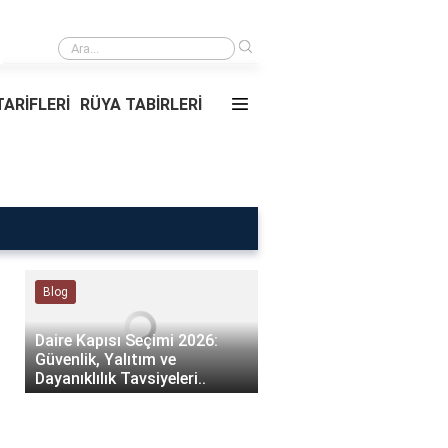
›
Rüyada Ablamı Görmek Ne Anlama Geliyor?
ARİFLERİ
RÜYA TABİRLERİ
Rüya Tabirleri
Sağlık
Rüyada Ablamı Görmek Ne
Bebeklerde Mantar Ned
Anlama Geliyor?
Olur?