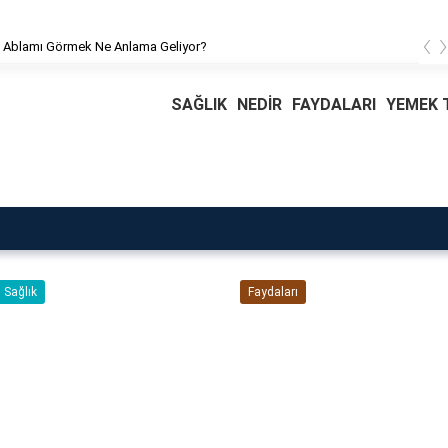
‹
 Ablamı Görmek Ne Anlama Geliyor?
SAĞLIK
NEDİR
FAYDALARI
YEMEK T
Aspir Çiçeği Faydaları
Nelerdir?
Faydaları
Blog
Daire Kapısı Seçimi 2026:
Güvenlik, Yalıtım ve
Dayanıklılık Tavsiyeleri..