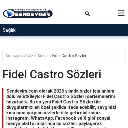
×
☰
SAĞLIK
Sağlık
NEDİR
FAYDALARI
Anasayfa
Güzel Sözler
Fidel Castro Sözleri
YEMEK
TARİFLERİ
Fidel Castro Sözleri
RÜYA
TABİRLERİ
Sendeyim.com olarak 2026 yılında sizler için anlam
GEZİLECEK
dolu ve etkileyici Fidel Castro Sözleri derlemelerini
YERLER
hazırladık. Bu en yeni Fidel Castro Sözleri ile
duygularınızı en özel şekilde ifade edebilir, sevginizi
BLOG
kısa ama çarpıcı sözlerle dile getirebilirsiniz.
Instagram, WhatsApp, Facebook ve X gibi sosyal
medya platformlarında bu sözleri paylaşarak