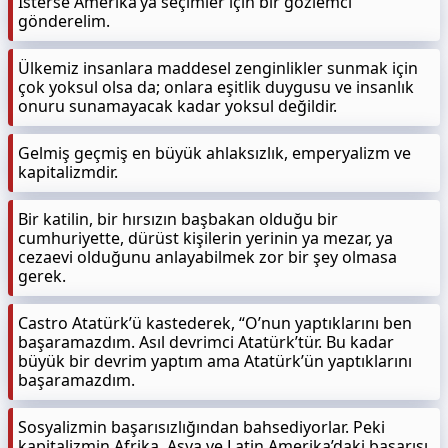
İsterse Amerika’ya seçimler için bir gözlemci
gönderelim.
Ülkemiz insanlara maddesel zenginlikler sunmak için
çok yoksul olsa da; onlara eşitlik duygusu ve insanlık
onuru sunamayacak kadar yoksul değildir.
Gelmiş geçmiş en büyük ahlaksızlık, emperyalizm ve
kapitalizmdir.
Bir katilin, bir hırsızın başbakan olduğu bir
cumhuriyette, dürüst kişilerin yerinin ya mezar, ya
cezaevi olduğunu anlayabilmek zor bir şey olmasa
gerek.
Castro Atatürk’ü kastederek, “O’nun yaptıklarını ben
başaramazdım. Asıl devrimci Atatürk’tür. Bu kadar
büyük bir devrim yaptım ama Atatürk’ün yaptıklarını
başaramazdım.
Sosyalizmin başarısızlığından bahsediyorlar. Peki
kapitalizmin Afrika, Asya ve Latin Amerika’daki başarısı