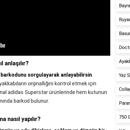
Bayr
Ruya
Basur
Doct
Ayakk
l anlaşılır?
ı
barkodunu sorgulayarak anlayabilirsin
.
Yaz S
kabıların orijinalliğini kontrol etmek için
Colla
jinal adidas Superstar ürünlerinde hem kutunun
mında barkod bulunur.
Paran
750 G
a nasıl yapılır?