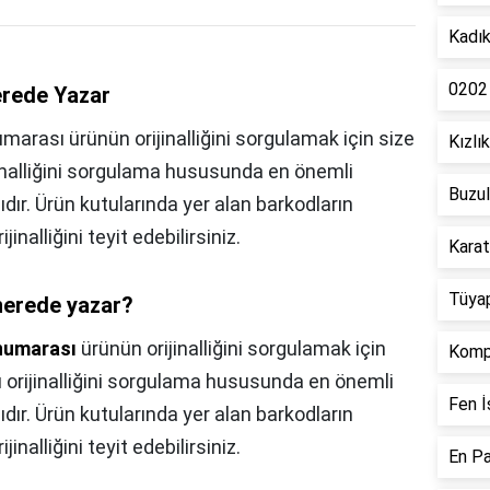
Kadık
0202
erede Yazar
marası ürünün orijinalliğini sorgulamak için size
Kızlı
jinalliğini sorgulama hususunda en önemli
Buzul
dır. Ürün kutularında yer alan barkodların
nalliğini teyit edebilirsiniz.
Karat
Tüya
nerede yazar?
 numarası
ürünün orijinalliğini sorgulamak için
Kompl
ı orijinalliğini sorgulama hususunda en önemli
Fen İ
dır. Ürün kutularında yer alan barkodların
nalliğini teyit edebilirsiniz.
En Pa