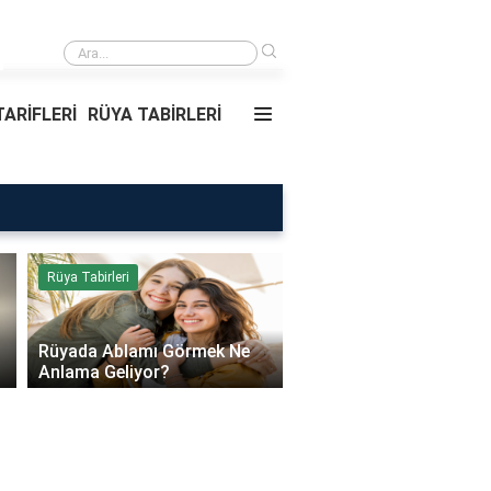
›
eliyor?
Daire Kapısı Seçimi 2026: 
ARİFLERİ
RÜYA TABİRLERİ
Rüya Tabirleri
Sağlık
Rüyada Ablamı Görmek Ne
Bebeklerde Mantar Ned
Anlama Geliyor?
Olur?