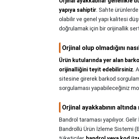
Orjinal ayakkabılar genellikle d
yapıya sahiptir
. Sahte ürünlerde
olabilir ve genel yapı kalitesi düş
doğrulamak için bir orijinallik s
Orjinal olup olmadığını nası
Ürün kutularında yer alan bark
orijinalliğini teyit edebilirsiniz
. 
sitesine girerek barkod sorgulam
sorgulaması yapabileceğiniz mobi
Orjinal ayakkabının altınd
Bandrol taraması yapılıyor. Gelir 
Bandrollü Ürün İzleme Sistemi (B
tüketiciler,
bandrol veya kod üzer