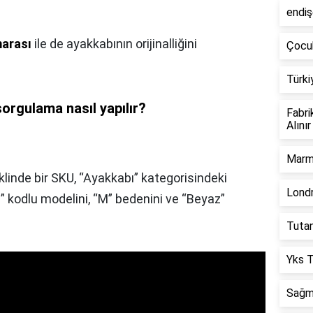
endiş
marası
ile de ayakkabının orijinalliğini
Çocu
Türki
sorgulama nasıl yapılır?
Fabri
Alınır
Marm
inde bir SKU, “Ayakkabı” kategorisindeki
Londr
 kodlu modelini, “M” bedenini ve “Beyaz”
Tuta
Yks T
Sağma