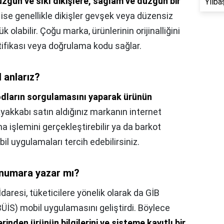
üzgün ve sıkı dikişlere, sağlam ve düzgün bir
Yılba
 ise genellikle dikişler gevşek veya düzensiz
ük olabilir. Çoğu marka, ürünlerinin orijinalliğini
ertifikası veya doğrulama kodu sağlar.
l anlarız?
odların sorgulamasını yaparak ürünün
Ayakkabı satın aldığınız markanın internet
a işlemini gerçekleştirebilir ya da barkot
l uygulamaları tercih edebilirsiniz.
a numara yazar mı?
İdaresi, tüketicilere yönelik olarak da GİB
ÜİS) mobil uygulamasını geliştirdi. Böylece
inden ürünün bilgilerini ve sisteme kayıtlı bir