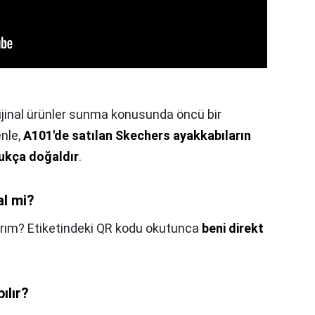
rijinal ürünler sunma konusunda öncü bir
nle,
A101'de satılan Skechers ayakkabıların
ukça doğaldır
.
al mi?
nlarım? Etiketindeki QR kodu okutunca
beni direkt
ılır?