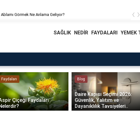
‹
Rüyada Ablamı Görmek Ne Anlama G
SAĞLIK
NEDİR
FAYDALARI
YEMEK T
Faydaları
Blog
Daire Kapısı Seçimi 2026:
Aspir Çiçeği Faydaları
Güvenlik, Yalıtım ve
Nelerdir?
Dayanıklılık Tavsiyeleri..