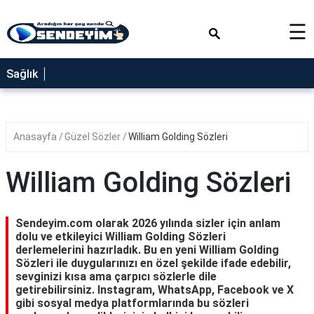
×
☰
SAĞLIK
Sağlık
NEDİR
FAYDALARI
Anasayfa
Güzel Sözler
William Golding Sözleri
YEMEK
TARİFLERİ
William Golding Sözleri
RÜYA
TABİRLERİ
Sendeyim.com olarak 2026 yılında sizler için anlam
GEZİLECEK
dolu ve etkileyici William Golding Sözleri
YERLER
derlemelerini hazırladık. Bu en yeni William Golding
Sözleri ile duygularınızı en özel şekilde ifade edebilir,
BLOG
sevginizi kısa ama çarpıcı sözlerle dile
getirebilirsiniz. Instagram, WhatsApp, Facebook ve X
gibi sosyal medya platformlarında bu sözleri