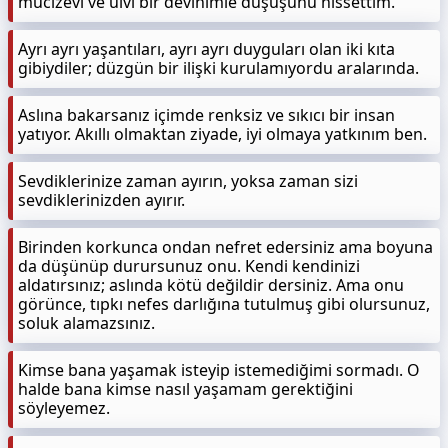
mucizevi ve ulvi bir devinimle düşüşünü hissettim.
Ayrı ayrı yaşantıları, ayrı ayrı duyguları olan iki kıta
gibiydiler; düzgün bir ilişki kurulamıyordu aralarında.
Aslına bakarsanız içimde renksiz ve sıkıcı bir insan
yatıyor. Akıllı olmaktan ziyade, iyi olmaya yatkınım ben.
Sevdiklerinize zaman ayırın, yoksa zaman sizi
sevdiklerinizden ayırır.
Birinden korkunca ondan nefret edersiniz ama boyuna
da düşünüp durursunuz onu. Kendi kendinizi
aldatırsınız; aslında kötü değildir dersiniz. Ama onu
görünce, tıpkı nefes darlığına tutulmuş gibi olursunuz,
soluk alamazsınız.
Kimse bana yaşamak isteyip istemediğimi sormadı. O
halde bana kimse nasıl yaşamam gerektiğini
söyleyemez.