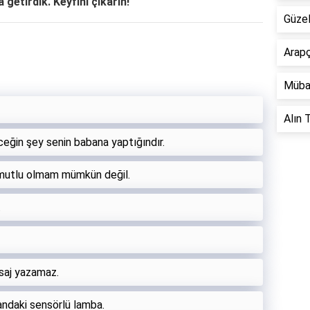
 getirdik. Keyfini çıkarın!
Güzel
Arapç
Müba
Alın T
eğin şey senin babana yaptığındır.
 mutlu olmam mümkün değil.
.
esaj yazamaz.
andaki sensörlü lamba.