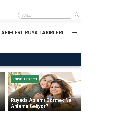
›
Rüyada Ablamı Görmek Ne Anlama Geliyor?
ARİFLERİ
RÜYA TABİRLERİ
Rüya Tabirleri
Sağlık
Rüyada Ablamı Görmek Ne
Bebeklerde Mantar Ned
Anlama Geliyor?
Olur?