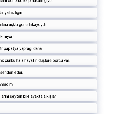
sanı denerse kalp hüküm giyer.
ır yalnızlığım.
mkisi aşktı gerisi hikayeydi.
ıkmıyor!
Bir papatya yaprağı daha.
 çünkü hala hayatın düşlere borcu var.
ni senden eder.
samadım.
arını şeytan bile ayakta alkışlar.