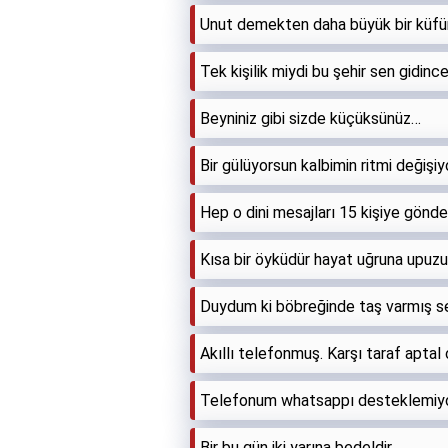
Unut demekten daha büyük bir küfür
Tek kişilik miydi bu şehir sen gidin
Beyniniz gibi sizde küçüksünüz…
Bir gülüyorsun kalbimin ritmi değişiy
Hep o dini mesajları 15 kişiye gönd
Kısa bir öyküdür hayat uğruna upuzun
Duydum ki böbreğinde taş varmış se
Akıllı telefonmuş. Karşı taraf aptal 
Telefonum whatsappı desteklemiyo
Bir bu gün iki yarına bedeldir.