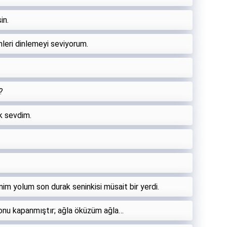
in.
nleri dinlemeyi seviyorum.
!
?
ok sevdim.
nim yolum son durak seninkisi müsait bir yerdi.
onu kapanmıştır; ağla öküzüm ağla…