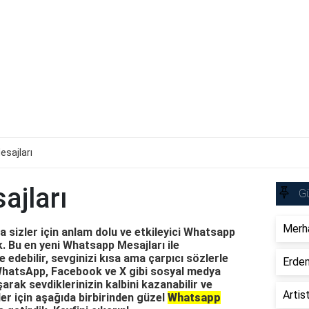
sajları
jları
Gü
Merha
 sizler için anlam dolu ve etkileyici Whatsapp
k. Bu en yeni Whatsapp Mesajları ile
e edebilir, sevginizi kısa ama çarpıcı sözlerle
Erdem
, WhatsApp, Facebook ve X gibi sosyal medya
arak sevdiklerinizin kalbini kazanabilir ve
Artis
ler için aşağıda birbirinden güzel
Whatsapp