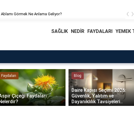
‹
 Ablamı Görmek Ne Anlama Geliyor?
SAĞLIK
NEDİR
FAYDALARI
YEMEK T
Faydaları
Blog
Daire Kapısı Seçimi 2026:
Aspir Çiçeği Faydaları
Güvenlik, Yalıtım ve
Nelerdir?
Dayanıklılık Tavsiyeleri..