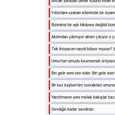
Ancak yaradan dener kulunu insan in
Yıldızlara uzanan ellerimde bir isyand
Bizimkisi bir aşk hikâyesi değildi bizi
Aklımdan çıkmıyor aklım çıkıyor o ç
Tek ihtiyacım neydi biliyor musun? 
Umuttan umudu kesmemek istiyorum;
Biri gelir seni sen eder. Biri gelir se
Bir kez kaybettim sonrakileri umur
Yanıltmasın seni melek bakışlar bazıl
Sevdiğin kadar sevilirsin.