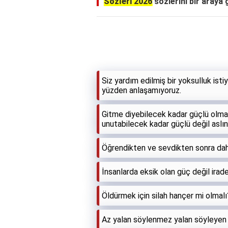
Sözleri 2026
sözlerini bir araya g
Siz yardım edilmiş bir yoksulluk isti
yüzden anlaşamıyoruz.
Gitme diyebilecek kadar güçlü olmal
unutabilecek kadar güçlü değil aslın
Öğrendikten ve sevdikten sonra dah
İnsanlarda eksik olan güç değil irade
Öldürmek için silah hançer mi olmal
Az yalan söylenmez yalan söyleyen h