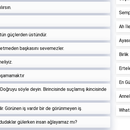
ırsın.
Semp
Ah İle
ütün güçlerden üstündür.
Ayaso
t etmeden başkasını sevemezler.
Birlik
eliyiz.
Ertel
yaşamamaktır
En Gü
oğruyu söyle deyin. Birincisinde suçlamış ikincisinde
Annel
r. Görünen iş vardır bir de görünmeyen iş.
Whats
dudaklar gülerken insan ağlayamaz mı?