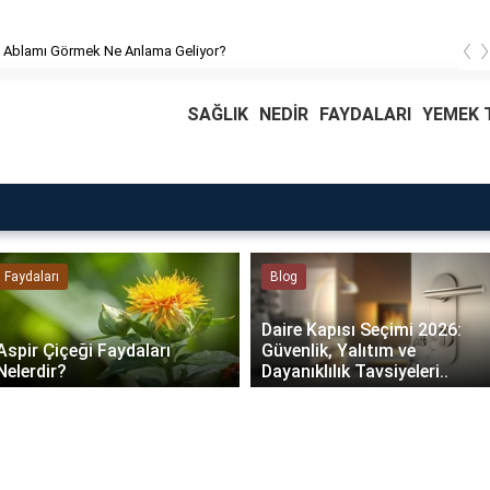
‹
 Ablamı Görmek Ne Anlama Geliyor?
SAĞLIK
NEDİR
FAYDALARI
YEMEK T
Faydaları
Blog
Daire Kapısı Seçimi 2026:
Aspir Çiçeği Faydaları
Güvenlik, Yalıtım ve
Nelerdir?
Dayanıklılık Tavsiyeleri..