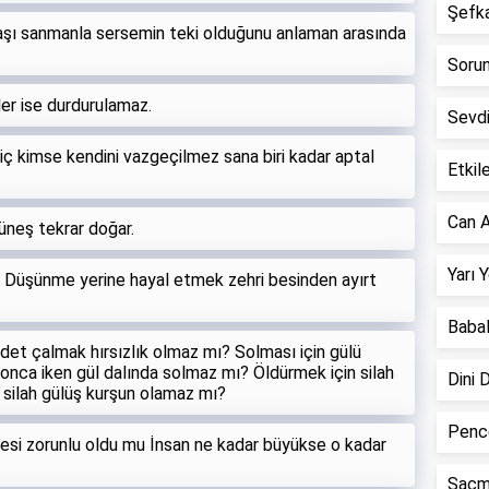
Şefkat
aşı sanmanla sersemin teki olduğunu anlaman arasında
Sorun 
er ise durdurulamaz.
Sevd
iç kimse kendini vazgeçilmez sana biri kadar aptal
Etkile
Can A
üneş tekrar doğar.
Yarı 
ir. Düşünme yerine hayal etmek zehri besinden ayırt
Babal
adet çalmak hırsızlık olmaz mı? Solması için gülü
nca iken gül dalında solmaz mı? Öldürmek için silah
Dini 
 silah gülüş kurşun olamaz mı?
Pence
lmesi zorunlu oldu mu İnsan ne kadar büyükse o kadar
Saçm