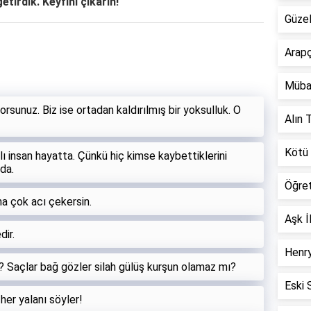
etirdik. Keyfini çıkarın!
Güzel
Arapç
Müba
yorsunuz. Biz ise ortadan kaldırılmış bir yoksulluk. O
Alın T
Kötü 
ı insan hayatta. Çünkü hiç kimse kaybettiklerini
da.
Öğre
a çok acı çekersin.
Aşk İ
dir.
Henry
ı? Saçlar bağ gözler silah gülüş kurşun olamaz mı?
Eski 
er yalanı söyler!