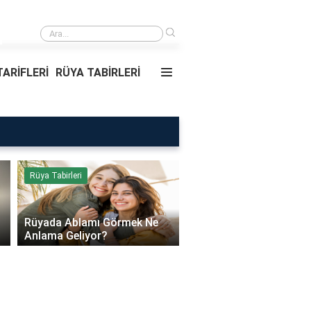
›
Rüyada Ablamı Görmek Ne Anlama Geliyor?
ARİFLERİ
RÜYA TABİRLERİ
Rüya Tabirleri
Sağlık
Rüyada Ablamı Görmek Ne
Bebeklerde Mantar Ned
Anlama Geliyor?
Olur?