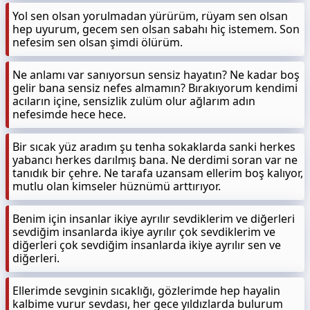
Yol sen olsan yorulmadan yürürüm, rüyam sen olsan
hep uyurum, gecem sen olsan sabahı hiç istemem. Son
nefesim sen olsan şimdi ölürüm.
Ne anlamı var sanıyorsun sensiz hayatın? Ne kadar boş
gelir bana sensiz nefes almamın? Bırakıyorum kendimi
acıların içine, sensizlik zulüm olur ağlarım adın
nefesimde hece hece.
Bir sıcak yüz aradım şu tenha sokaklarda sanki herkes
yabancı herkes darılmış bana. Ne derdimi soran var ne
tanıdık bir çehre. Ne tarafa uzansam ellerim boş kalıyor,
mutlu olan kimseler hüznümü arttırıyor.
Benim için insanlar ikiye ayrılır sevdiklerim ve diğerleri
sevdiğim insanlarda ikiye ayrılır çok sevdiklerim ve
diğerleri çok sevdiğim insanlarda ikiye ayrılır sen ve
diğerleri.
Ellerimde sevginin sıcaklığı, gözlerimde hep hayalin
kalbime vurur sevdası, her gece yıldızlarda bulurum