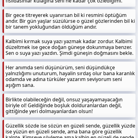
fısıldasınlar kulağına seni ne kadar çok özlediğimi.
Bir gece titreyerek uyanırsan bil ki resmini öptüğüm
andır. Bir gün yaşlar süzülürse o güzel gözlerinden bil ki
bir tanem yokluğundan öldüğüm andır.
Kalbimi kırmak suya yazı yazmak kadar zordur. Kalbimi
düzeltmek ise gece doğan güneşe dokunmaya benzer.
Sen o suya yazı yazdın. Şimdi güneşin doğmasını bekle.
Her anımda seni düşünürüm, seni düşündükçe
yalnızlığımı unuturum, hayalin sırdaş olur bana karanlık
odamda ve adına türküler yazarım seviyorum seni
aşığım sana.
Birlikte olabileceğin değil, onsuz yaşayamayacağın
biriyle ol! Geldiğinde boşluk dolduranlardan değil,
gittiğinde yeri dolmayanlardan olsun!
Güzellik sözde ise sözün en güzeli sende, güzellik yüzde
ise yüzün en güzeli sende, ama bana göre güzellik
kalpte. Kimseye söyleme ama kalbin en güzeli de sende.