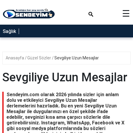
×
☰
SAĞLIK
Sağlık
NEDİR
FAYDALARI
Anasayfa
Güzel Sözler
Sevgiliye Uzun Mesajlar
YEMEK
TARİFLERİ
Sevgiliye Uzun Mesajlar
RÜYA
TABİRLERİ
Sendeyim.com olarak 2026 yılında sizler için anlam
GEZİLECEK
dolu ve etkileyici Sevgiliye Uzun Mesajlar
YERLER
derlemelerini hazırladık. Bu en yeni Sevgiliye Uzun
Mesajlar ile duygularınızı en özel şekilde ifade
BLOG
edebilir, sevginizi kısa ama çarpıcı sözlerle dile
getirebilirsiniz. Instagram, WhatsApp, Facebook ve X
gibi sosyal medya platformlarında bu sözleri