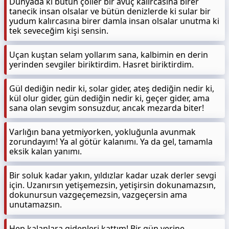
Dünyada ki bütün çöller bir avuç kalırcasına birer
tanecik insan olsalar ve bütün denizlerde ki sular bir
yudum kalırcasına birer damla insan olsalar unutma ki
tek seveceğim kişi sensin.
Uçan kuştan selam yollarım sana, kalbimin en derin
yerinden sevgiler biriktirdim. Hasret biriktirdim.
Gül dediğin nedir ki, solar gider, ateş dediğin nedir ki,
kül olur gider, gün dediğin nedir ki, geçer gider, ama
sana olan sevgim sonsuzdur, ancak mezarda biter!
Varlığın bana yetmiyorken, yokluğunla avunmak
zorundayım! Ya al götür kalanımı. Ya da gel, tamamla
eksik kalan yanımı.
Bir soluk kadar yakın, yıldızlar kadar uzak derler sevgi
için. Uzanırsın yetişemezsin, yetişirsin dokunamazsın,
dokunursun vazgeçemezsin, vazgeçersin ama
unutamazsın.
Hep kalanlara gidenleri kattım! Bir gün yerine