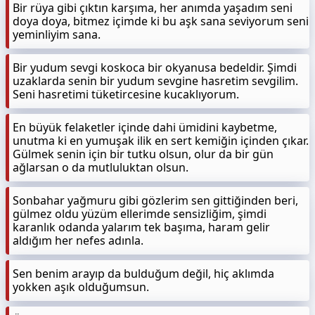
Bir rüya gibi çıktın karşıma, her anımda yaşadım seni
doya doya, bitmez içimde ki bu aşk sana seviyorum seni
yeminliyim sana.
Bir yudum sevgi koskoca bir okyanusa bedeldir. Şimdi
uzaklarda senin bir yudum sevgine hasretim sevgilim.
Seni hasretimi tüketircesine kucaklıyorum.
En büyük felaketler içinde dahi ümidini kaybetme,
unutma ki en yumuşak ilik en sert kemiğin içinden çıkar.
Gülmek senin için bir tutku olsun, olur da bir gün
ağlarsan o da mutluluktan olsun.
Sonbahar yağmuru gibi gözlerim sen gittiğinden beri,
gülmez oldu yüzüm ellerimde sensizliğim, şimdi
karanlık odanda yalarım tek başıma, haram gelir
aldığım her nefes adınla.
Sen benim arayıp da bulduğum değil, hiç aklımda
yokken aşık olduğumsun.