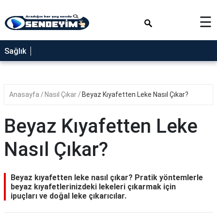
×
☰
SAĞLIK
Sağlık
NEDİR
FAYDALARI
Anasayfa
Nasıl Çıkar
Beyaz Kıyafetten Leke Nasıl Çıkar?
YEMEK
TARİFLERİ
Beyaz Kıyafetten Leke
RÜYA
TABİRLERİ
Nasıl Çıkar?
GEZİLECEK
YERLER
Beyaz kıyafetten leke nasıl çıkar? Pratik yöntemlerle
BLOG
beyaz kıyafetlerinizdeki lekeleri çıkarmak için
ipuçları ve doğal leke çıkarıcılar.