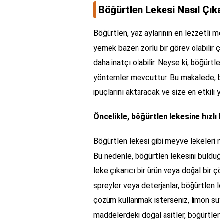
Böğürtlen Lekesi Nasıl Çık
Böğürtlen, yaz aylarının en lezzetli me
yemek bazen zorlu bir görev olabilir
daha inatçı olabilir. Neyse ki, böğürtl
yöntemler mevcuttur. Bu makalede, bö
ipuçlarını aktaracak ve size en etkil
Öncelikle, böğürtlen lekesine hızlı
Böğürtlen lekesi gibi meyve lekeleri n
Bu nedenle, böğürtlen lekesini bulduğ
leke çıkarıcı bir ürün veya doğal bir 
spreyler veya deterjanlar, böğürtlen l
çözüm kullanmak isterseniz, limon suyu
maddelerdeki doğal asitler, böğürtlen 