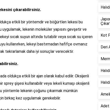
Halıd
kesini çıkarabilirsiniz.
Japon
ldukça etkili bir yöntemdir ve böğürtlen lekesi bu
Çıkar
su uygulamak, lekenin moleküler yapısını gevşetir ve
Kot P
lekeyi sıcak suyun altında tutabilir veya sıcak su içeren
k suyu kullanırken, lekeyi bastırmadan hafifçe ovmanız
Deri 
rak tekrarlamak daha iyi sonuçlar verecektir.
Merme
bilirsiniz.
Halıd
da oldukça etkili bir ajan olarak kabul edilir. Oksijenli
Halıd
r sprey şişesi kullanabilir veya lekeli kumaşı oksijenli
z. Bu yöntemle lekenin çoğunu çıkarmak mümkün
Ameli
için birkaç kez uygulamak gerekebilir.
Adet 