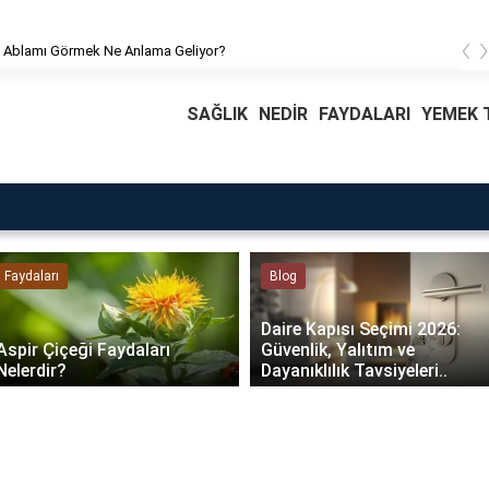
‹
 Ablamı Görmek Ne Anlama Geliyor?
SAĞLIK
NEDİR
FAYDALARI
YEMEK T
Faydaları
Blog
Daire Kapısı Seçimi 2026:
Aspir Çiçeği Faydaları
Güvenlik, Yalıtım ve
Nelerdir?
Dayanıklılık Tavsiyeleri..