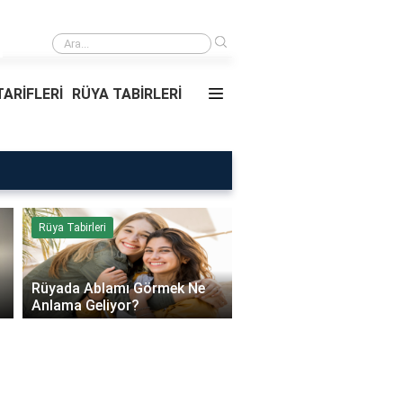
›
Rüyada Ablamı Görmek Ne Anlama Geliyor?
ARİFLERİ
RÜYA TABİRLERİ
Rüya Tabirleri
Sağlık
Rüyada Ablamı Görmek Ne
Bebeklerde Mantar Ned
Anlama Geliyor?
Olur?