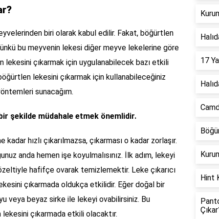
ar?
Kurum
yvelerinden biri olarak kabul edilir. Fakat, böğürtlen
Halıd
 çünkü bu meyvenin lekesi diğer meyve lekelerine göre
17 Ya
en lekesini çıkarmak için uygulanabilecek bazı etkili
ğürtlen lekesini çıkarmak için kullanabileceğiniz
Halıd
i yöntemleri sunacağım.
Camda
 bir şekilde müdahale etmek önemlidir.
Böğür
e kadar hızlı çıkarılmazsa, çıkarması o kadar zorlaşır.
Kurum
unuz anda hemen işe koyulmalısınız. İlk adım, lekeyi
çözeltiyle hafifçe ovarak temizlemektir. Leke çıkarıcı
Hint 
ekesini çıkarmada oldukça etkilidir. Eğer doğal bir
 veya beyaz sirke ile lekeyi ovabilirsiniz. Bu
Panto
Çıkar
lekesini çıkarmada etkili olacaktır.