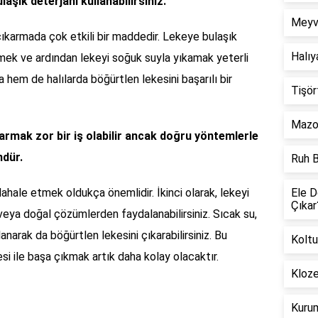
aşık deterjanı kullanabilirsiniz.
Meyve
 çıkarmada çok etkili bir maddedir. Lekeye bulaşık
Halıy
tmek ve ardından lekeyi soğuk suyla yıkamak yeterli
hem de halılarda böğürtlen lekesini başarılı bir
Tişör
Mazot
armak zor bir iş olabilir ancak doğru yöntemlerle
ndür.
Ruh B
dahale etmek oldukça önemlidir. İkinci olarak, lekeyi
Ele D
Çıkar
 veya doğal çözümlerden faydalanabilirsiniz. Sıcak su,
lanarak da böğürtlen lekesini çıkarabilirsiniz. Bu
Koltu
i ile başa çıkmak artık daha kolay olacaktır.
Kloze
Kurum