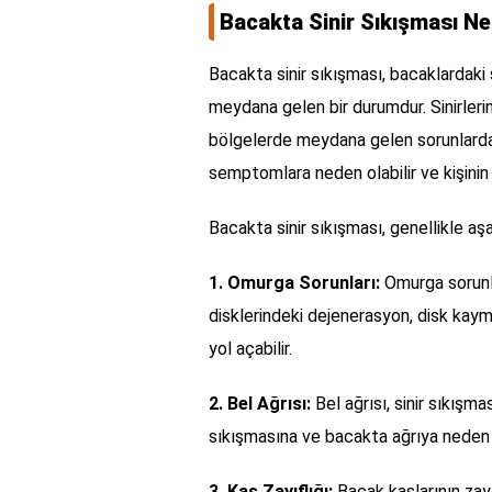
Bacakta Sinir Sıkışması Ne
Bacakta sinir sıkışması, bacaklardaki
meydana gelen bir durumdur. Sinirlerin
bölgelerde meydana gelen sorunlardan 
semptomlara neden olabilir ve kişinin g
Bacakta sinir sıkışması, genellikle aş
1. Omurga Sorunları:
Omurga sorunla
disklerindeki dejenerasyon, disk kayma
yol açabilir.
2. Bel Ağrısı:
Bel ağrısı, sinir sıkışmas
sıkışmasına ve bacakta ağrıya neden o
3. Kas Zayıflığı:
Bacak kaslarının zayıf