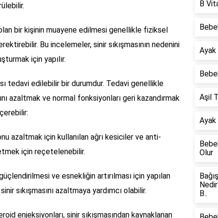
B Vit
lebilir.
Bebe
lan bir kişinin muayene edilmesi genellikle fiziksel
ektirebilir. Bu incelemeler, sinir sıkışmasının nedenini
Ayak
şturmak için yapılır.
Bebek
sı tedavi edilebilir bir durumdur. Tedavi genellikle
Aşil 
ını azaltmak ve normal fonksiyonları geri kazandırmak
çerebilir:
Ayak 
u azaltmak için kullanılan ağrı kesiciler ve anti-
Bebe
tmek için reçetelenebilir.
Olur
 güçlendirilmesi ve esnekliğin artırılması için yapılan
Bağış
Nedir
sinir sıkışmasını azaltmaya yardımcı olabilir.
B..
roid enjeksiyonları, sinir sıkışmasından kaynaklanan
Bebe