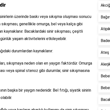
dir
Akciğ
 sinirlerin üzerinde baskı veya sıkışma oluşması sonucu
Bağır
 sıkışması, genellikle omurga, bel veya kalça gibi
Atipi
kaynaklanır. Bacaklardaki sinir sıkışması, çeşitli
ünlük yaşam aktivitelerini etkileyebilir.
Badem
ağıdaki durumlardan kaynaklanır:
Ateş
rı, sıkışmaya neden olan en yaygın faktördür. Omurga
Alerj
sı veya spinal stenoz gibi durumlar, sinir sıkışmasına
Bebek
Bebek
ının başka bir yaygın nedenidir. Bel fıtığı, siyatik sinirin
labilir.
Bacak
lığı veya kasların abartılı kullanımı da sinir sıkışması