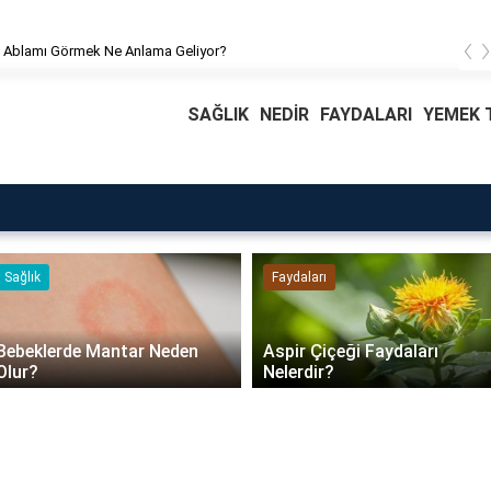
‹
 Ablamı Görmek Ne Anlama Geliyor?
SAĞLIK
NEDİR
FAYDALARI
YEMEK T
Faydaları
Blog
Daire Kapısı Seçimi 2026:
Aspir Çiçeği Faydaları
Güvenlik, Yalıtım ve
Nelerdir?
Dayanıklılık Tavsiyeleri..