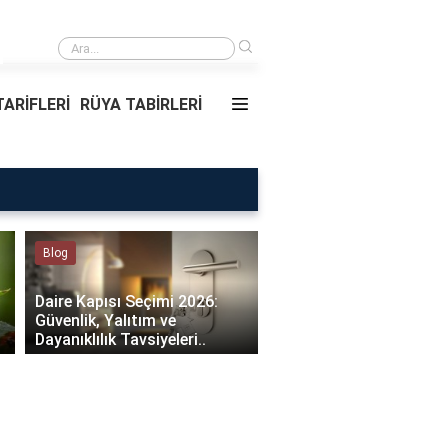
›
Rüyada Ablamı Görmek Ne Anlama Geliyor?
ARİFLERİ
RÜYA TABİRLERİ
Rüya Tabirleri
Sağlık
Rüyada Ablamı Görmek Ne
Bebeklerde Mantar Ned
Anlama Geliyor?
Olur?