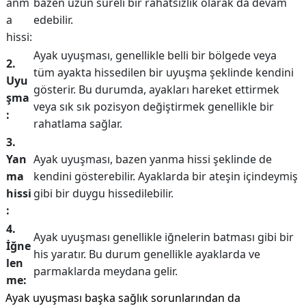
anm
bazen uzun süreli bir rahatsızlık olarak da devam
a
edebilir.
hissi:
Ayak uyuşması, genellikle belli bir bölgede veya
2.
tüm ayakta hissedilen bir uyuşma şeklinde kendini
Uyu
gösterir. Bu durumda, ayakları hareket ettirmek
şma
veya sık sık pozisyon değiştirmek genellikle bir
:
rahatlama sağlar.
3.
Yan
Ayak uyuşması, bazen yanma hissi şeklinde de
ma
kendini gösterebilir. Ayaklarda bir ateşin içindeymiş
hissi
gibi bir duygu hissedilebilir.
:
4.
Ayak uyuşması genellikle iğnelerin batması gibi bir
İğne
his yaratır. Bu durum genellikle ayaklarda ve
len
parmaklarda meydana gelir.
me:
Ayak uyuşması başka sağlık sorunlarından da