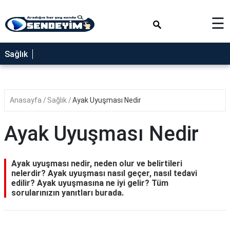
×
☰
SAĞLIK
Sağlık
NEDİR
FAYDALARI
Anasayfa
Sağlık
Ayak Uyuşması Nedir
YEMEK
TARİFLERİ
Ayak Uyuşması Nedir
RÜYA
TABİRLERİ
Ayak uyuşması nedir, neden olur ve belirtileri
GEZİLECEK
nelerdir? Ayak uyuşması nasıl geçer, nasıl tedavi
YERLER
edilir? Ayak uyuşmasına ne iyi gelir? Tüm
sorularınızın yanıtları burada.
BLOG