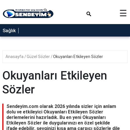
×
☰
SAĞLIK
Sağlık
NEDİR
FAYDALARI
Anasayfa
Güzel Sözler
Okuyanları Etkileyen Sözler
YEMEK
TARİFLERİ
Okuyanları Etkileyen
RÜYA
TABİRLERİ
Sözler
GEZİLECEK
YERLER
Sendeyim.com olarak 2026 yılında sizler için anlam
BLOG
dolu ve etkileyici Okuyanları Etkileyen Sözler
derlemelerini hazırladık. Bu en yeni Okuyanları
Etkileyen Sözler ile duygularınızı en özel şekilde
ifade edebilir, sevginizi kısa ama çarpıcı sözlerle dile