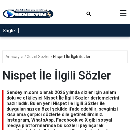
×
☰
SAĞLIK
Sağlık
NEDİR
FAYDALARI
Anasayfa
Güzel Sözler
Nispet İle İlgili Sözler
YEMEK
TARİFLERİ
Nispet İle İlgili Sözler
RÜYA
TABİRLERİ
Sendeyim.com olarak 2026 yılında sizler için anlam
GEZİLECEK
dolu ve etkileyici Nispet İle İlgili Sözler derlemelerini
YERLER
hazırladık. Bu en yeni Nispet İle İlgili Sözler ile
duygularınızı en özel şekilde ifade edebilir, sevginizi
BLOG
kısa ama çarpıcı sözlerle dile getirebilirsiniz.
Instagram, WhatsApp, Facebook ve X gibi sosyal
medya platformlarında bu sözleri paylaşarak