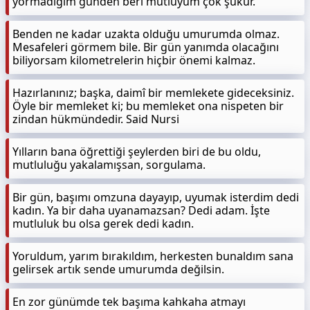
yormadığım günden beri mutluyum çok şükür.
Benden ne kadar uzakta olduğu umurumda olmaz.
Mesafeleri görmem bile. Bir gün yanımda olacağını
biliyorsam kilometrelerin hiçbir önemi kalmaz.
Hazırlanınız; başka, daimî bir memlekete gideceksiniz.
Öyle bir memleket ki; bu memleket ona nispeten bir
zindan hükmündedir. Said Nursi
Yılların bana öğrettiği şeylerden biri de bu oldu,
mutluluğu yakalamışsan, sorgulama.
Bir gün, başımı omzuna dayayıp, uyumak isterdim dedi
kadın. Ya bir daha uyanamazsan? Dedi adam. İşte
mutluluk bu olsa gerek dedi kadın.
Yoruldum, yarım bırakıldım, herkesten bunaldım sana
gelirsek artık sende umurumda değilsin.
En zor günümde tek başıma kahkaha atmayı