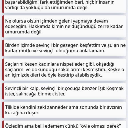
başarabildiğimi fark ettiğimden beri, hiçbir insanın
varlığı da yokluğu da umurumda değil.
Ne olursa olsun içimden geleni yapmaya devam
edeceğim. Hakkımda kimin ne düşündüğü zerre kadar
umurumda değil.
Birden içimde sevinçli bir gezegen keşfettim ve şu an ne
kadar mutlu ve sevinçli olduğumu anlatamam.
Saçlarını kesen kadınlara nispet eder gibi, okşadığı
saçlarımı ve dokunduğu sakallarımı kesmiştim. Keşke o
an içimizdekileri de öyle kestirip atabilseydik.
Sevinçli bir kalp, sevinçli bir çocuğa benzer Işıl: Koşmak
ister, salıncağa binmek ister.
Tilkide kendini zeki zanneder ama sonunda bir avcının
kucağına düşer.
Özledim ama belli edemem çünkü “öyle olması gerek”