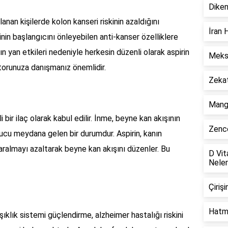
Diken
lanan kişilerde kolon kanseri riskinin azaldığını
İran 
nin başlangıcını önleyebilen anti-kanser özelliklere
nın yan etkileri nedeniyle herkesin düzenli olarak aspirin
Meksi
torunuza danışmanız önemlidir.
Zekat
Mango
i bir ilaç olarak kabul edilir. İnme, beyne kan akışının
Zence
u meydana gelen bir durumdur. Aspirin, kanın
daralmayı azaltarak beyne kan akışını düzenler. Bu
D Vit
Neler
Çiriş
Hatmi
şıklık sistemi güçlendirme, alzheimer hastalığı riskini