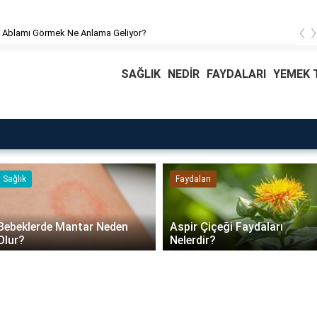
‹
 Ablamı Görmek Ne Anlama Geliyor?
SAĞLIK
NEDİR
FAYDALARI
YEMEK T
Faydaları
Blog
Daire Kapısı Seçimi 2026:
Aspir Çiçeği Faydaları
Güvenlik, Yalıtım ve
Nelerdir?
Dayanıklılık Tavsiyeleri..