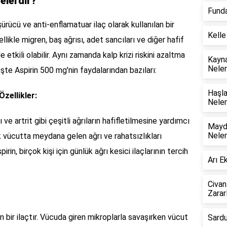
elerdir?
Funda
üşürücü ve anti-enflamatuar ilaç olarak kullanılan bir
Kelle
likle migren, baş ağrısı, adet sancıları ve diğer hafif
e etkili olabilir. Aynı zamanda kalp krizi riskini azaltma
Kayna
Neler
İşte Aspirin 500 mg'nin faydalarından bazıları:
Haşla
Özellikler:
Neler
sı ve artrit gibi çeşitli ağrıların hafifletilmesine yardımcı
Mayda
Neler
ak vücutta meydana gelen ağrı ve rahatsızlıkları
irin, birçok kişi için günlük ağrı kesici ilaçlarının tercih
Arı E
Civan
Zararl
en bir ilaçtır. Vücuda giren mikroplarla savaşırken vücut
Sardu