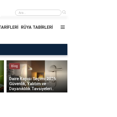
›
Rüyada Ablamı Görmek Ne Anlama Geliyor?
ARİFLERİ
RÜYA TABİRLERİ
Rüya Tabirleri
Sağlık
Rüyada Ablamı Görmek Ne
Bebeklerde Mantar Ne
Anlama Geliyor?
Olur?