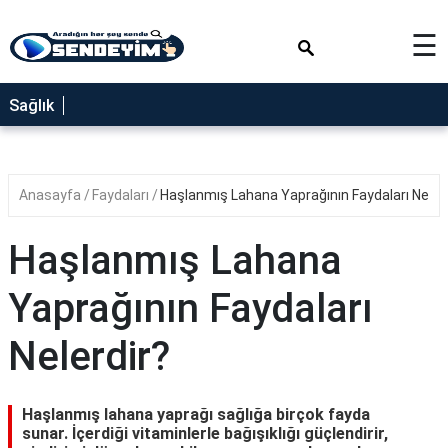
×
☰
SAĞLIK
Sağlık
NEDİR
FAYDALARI
Anasayfa
Faydaları
Haşlanmış Lahana Yaprağının Faydaları Neler
YEMEK
TARİFLERİ
Haşlanmış Lahana
RÜYA
TABİRLERİ
Yaprağının Faydaları
GEZİLECEK
Nelerdir?
YERLER
BLOG
Haşlanmış lahana yaprağı sağlığa birçok fayda
sunar. İçerdiği vitaminlerle bağışıklığı güçlendirir,