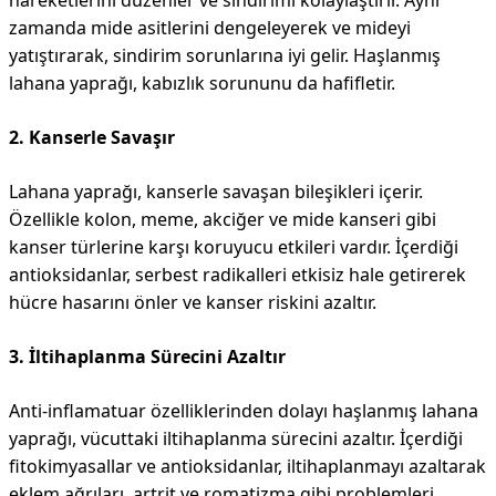
hareketlerini düzenler ve sindirimi kolaylaştırır. Aynı
zamanda mide asitlerini dengeleyerek ve mideyi
yatıştırarak, sindirim sorunlarına iyi gelir. Haşlanmış
lahana yaprağı, kabızlık sorununu da hafifletir.
2. Kanserle Savaşır
Lahana yaprağı, kanserle savaşan bileşikleri içerir.
Özellikle kolon, meme, akciğer ve mide kanseri gibi
kanser türlerine karşı koruyucu etkileri vardır. İçerdiği
antioksidanlar, serbest radikalleri etkisiz hale getirerek
hücre hasarını önler ve kanser riskini azaltır.
3. İltihaplanma Sürecini Azaltır
Anti-inflamatuar özelliklerinden dolayı haşlanmış lahana
yaprağı, vücuttaki iltihaplanma sürecini azaltır. İçerdiği
fitokimyasallar ve antioksidanlar, iltihaplanmayı azaltarak
eklem ağrıları, artrit ve romatizma gibi problemleri