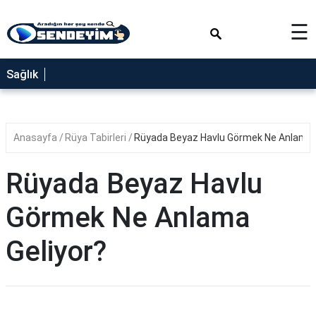
×
☰
SAĞLIK
Sağlık
NEDİR
FAYDALARI
Anasayfa
Rüya Tabirleri
Rüyada Beyaz Havlu Görmek Ne Anlama 
YEMEK
TARİFLERİ
Rüyada Beyaz Havlu
RÜYA
TABİRLERİ
Görmek Ne Anlama
GEZİLECEK
Geliyor?
YERLER
BLOG