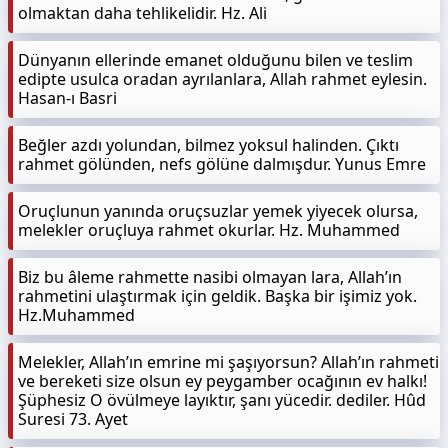
olmaktan daha tehlikelidir. Hz. Ali
Dünyanın ellerinde emanet olduğunu bilen ve teslim
edipte usulca oradan ayrılanlara, Allah rahmet eylesin.
Hasan-ı Basri
Beğler azdı yolundan, bilmez yoksul halinden. Çıktı
rahmet gölünden, nefs gölüne dalmışdur. Yunus Emre
Oruçlunun yanında oruçsuzlar yemek yiyecek olursa,
melekler oruçluya rahmet okurlar. Hz. Muhammed
Biz bu âleme rahmette nasibi olmayan lara, Allah’ın
rahmetini ulaştırmak için geldik. Başka bir işimiz yok.
Hz.Muhammed
Melekler, Allah’ın emrine mi şaşıyorsun? Allah’ın rahmeti
ve bereketi size olsun ey peygamber ocağının ev halkı!
Şüphesiz O övülmeye layıktır, şanı yücedir. dediler. Hûd
Suresi 73. Ayet