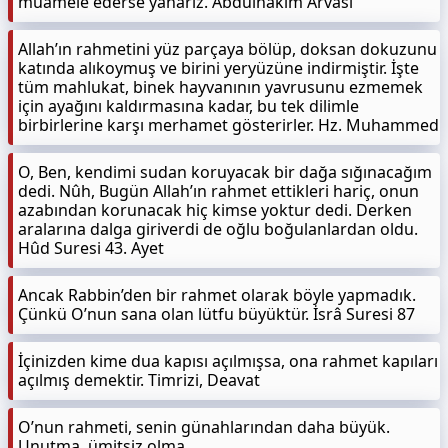
muamele ederse yanarız. Abdulhakim Arvasi
Allah’ın rahmetini yüz parçaya bölüp, doksan dokuzunu
katında alıkoymuş ve birini yeryüzüne indirmiştir. İşte
tüm mahlukat, binek hayvanının yavrusunu ezmemek
için ayağını kaldırmasına kadar, bu tek dilimle
birbirlerine karşı merhamet gösterirler. Hz. Muhammed
O, Ben, kendimi sudan koruyacak bir dağa sığınacağım
dedi. Nûh, Bugün Allah’ın rahmet ettikleri hariç, onun
azabından korunacak hiç kimse yoktur dedi. Derken
aralarına dalga giriverdi de oğlu boğulanlardan oldu.
Hûd Suresi 43. Ayet
Ancak Rabbin’den bir rahmet olarak böyle yapmadık.
Çünkü O’nun sana olan lütfu büyüktür. İsrâ Suresi 87
İçinizden kime dua kapısı açılmışsa, ona rahmet kapıları
açılmış demektir. Timrizi, Deavat
O’nun rahmeti, senin günahlarından daha büyük.
Unutma, ümitsiz olma.