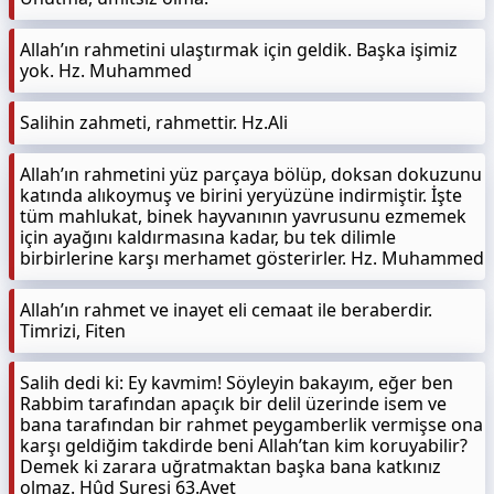
Allah’ın rahmetini ulaştırmak için geldik. Başka işimiz
yok. Hz. Muhammed
Salihin zahmeti, rahmettir. Hz.Ali
Allah’ın rahmetini yüz parçaya bölüp, doksan dokuzunu
katında alıkoymuş ve birini yeryüzüne indirmiştir. İşte
tüm mahlukat, binek hayvanının yavrusunu ezmemek
için ayağını kaldırmasına kadar, bu tek dilimle
birbirlerine karşı merhamet gösterirler. Hz. Muhammed
Allah’ın rahmet ve inayet eli cemaat ile beraberdir.
Timrizi, Fiten
Salih dedi ki: Ey kavmim! Söyleyin bakayım, eğer ben
Rabbim tarafından apaçık bir delil üzerinde isem ve
bana tarafından bir rahmet peygamberlik vermişse ona
karşı geldiğim takdirde beni Allah’tan kim koruyabilir?
Demek ki zarara uğratmaktan başka bana katkınız
olmaz. Hûd Suresi 63.Ayet