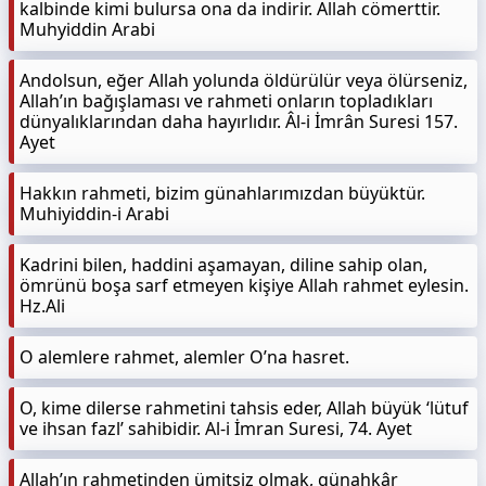
kalbinde kimi bulursa ona da indirir. Allah cömerttir.
Muhyiddin Arabi
Andolsun, eğer Allah yolunda öldürülür veya ölürseniz,
Allah’ın bağışlaması ve rahmeti onların topladıkları
dünyalıklarından daha hayırlıdır. Âl-i İmrân Suresi 157.
Ayet
Hakkın rahmeti, bizim günahlarımızdan büyüktür.
Muhiyiddin-i Arabi
Kadrini bilen, haddini aşamayan, diline sahip olan,
ömrünü boşa sarf etmeyen kişiye Allah rahmet eylesin.
Hz.Ali
O alemlere rahmet, alemler O’na hasret.
O, kime dilerse rahmetini tahsis eder, Allah büyük ‘lütuf
ve ihsan fazl’ sahibidir. Al-i İmran Suresi, 74. Ayet
Allah’ın rahmetinden ümitsiz olmak, günahkâr