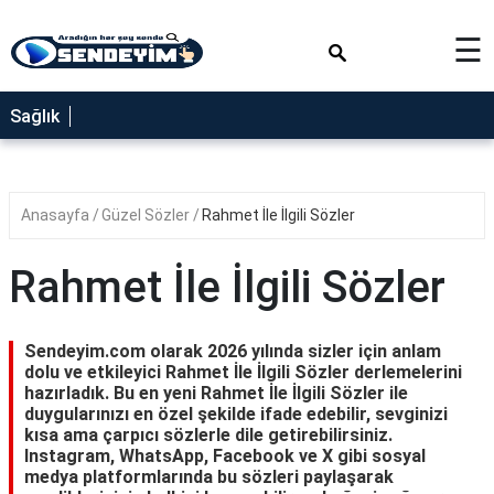
×
☰
SAĞLIK
Sağlık
NEDİR
FAYDALARI
Anasayfa
Güzel Sözler
Rahmet İle İlgili Sözler
YEMEK
TARİFLERİ
Rahmet İle İlgili Sözler
RÜYA
TABİRLERİ
Sendeyim.com olarak 2026 yılında sizler için anlam
GEZİLECEK
dolu ve etkileyici Rahmet İle İlgili Sözler derlemelerini
YERLER
hazırladık. Bu en yeni Rahmet İle İlgili Sözler ile
duygularınızı en özel şekilde ifade edebilir, sevginizi
BLOG
kısa ama çarpıcı sözlerle dile getirebilirsiniz.
Instagram, WhatsApp, Facebook ve X gibi sosyal
medya platformlarında bu sözleri paylaşarak