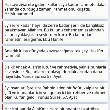
Hastayı ziyarete giden, kalkıncaya kadar rahmete dalar.
Yanında oturduğu zaman, rahmet onu kuşatır.
Hz.Muhammed
Ey zerre kadar hayrı da zerre kadar şerri de karşılıksız
bırakmayan Allah’ım. Bu kulunu cehennem azabından
ve ona yaklaştıran şeylerden koru. Bu kulundan
rahmetini esirgeme. Ebu Hanife
Anladık ki bu dünyada kavuşacağımız tek şey, Hakk’ın
rahmeti!
De ki: Ancak Allah’ın lütuf ve rahmetiyle, yalnız bunlarla
sevinsinler. Bu, onların toplayıp durduklarından daha
hayırlıdır. Yûnus Suresi 58. Ayet
Ey insanlar! İşte size Rabbinizden bir öğüt, kalplere bir
şifâ ve inananlar için yol gösterici bir rehber ve rahmet
olan Kur’an geldi. Yûnus Suresi 57. Ayet
Her imtihanda Allah’ın sizlere bir anahtar uzattığını