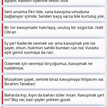
ağlıyor, Rabbim öylesine sevdir bize.
Seni unutma fikri bile, sana kavuşma umuduna
bağlanıyor içimde. Senden kaçış varsa bile kurtuluş yok.
Bir tür kavuşmadır hatırlayış, unutuş bir özgürlük. Halil
Cibran
Ey yar! Kaderde sevmek var ama kavuşmak yok ise
şayet, olsun, hükmün sahibi bundan razı ise; Vuslata
aşık gönül susmaya da razı.
Özlemek için sevmişiz birçoğumuz, kavuşmak ne
haddimize.
Müsaitsen şayet, seninle biraz kavuşmaya ihtiyacım var.
İbrahim Tenekeci
Baharda kışı, kışın da baharı özler insan. Kavuşmak şart
mı? Boş ver, bazı şeyler yokken güzel.