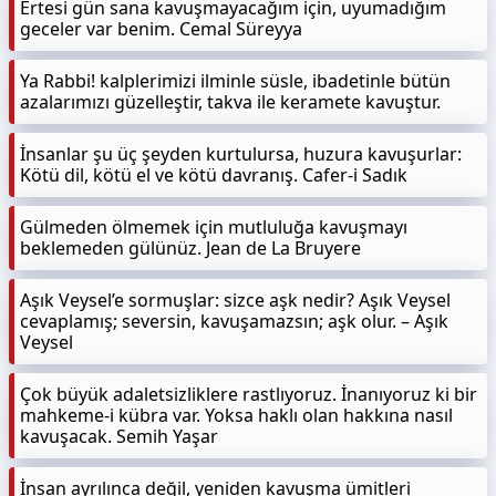
Ertesi gün sana kavuşmayacağım için, uyumadığım
geceler var benim. Cemal Süreyya
Ya Rabbi! kalplerimizi ilminle süsle, ibadetinle bütün
azalarımızı güzelleştir, takva ile keramete kavuştur.
İnsanlar şu üç şeyden kurtulursa, huzura kavuşurlar:
Kötü dil, kötü el ve kötü davranış. Cafer-i Sadık
Gülmeden ölmemek için mutluluğa kavuşmayı
beklemeden gülünüz. Jean de La Bruyere
Aşık Veysel’e sormuşlar: sizce aşk nedir? Aşık Veysel
cevaplamış; seversin, kavuşamazsın; aşk olur. – Aşık
Veysel
Çok büyük adaletsizliklere rastlıyoruz. İnanıyoruz ki bir
mahkeme-i kübra var. Yoksa haklı olan hakkına nasıl
kavuşacak. Semih Yaşar
İnsan ayrılınca değil, yeniden kavuşma ümitleri