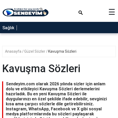
×
☰
SAĞLIK
Sağlık
NEDİR
FAYDALARI
Anasayfa
Güzel Sözler
Kavuşma Sözleri
YEMEK
TARİFLERİ
Kavuşma Sözleri
RÜYA
TABİRLERİ
Sendeyim.com olarak 2026 yılında sizler için anlam
GEZİLECEK
dolu ve etkileyici Kavuşma Sözleri derlemelerini
YERLER
hazırladık. Bu en yeni Kavuşma Sözleri ile
duygularınızı en özel şekilde ifade edebilir, sevginizi
BLOG
kısa ama çarpıcı sözlerle dile getirebilirsiniz.
Instagram, WhatsApp, Facebook ve X gibi sosyal
medya platformlarında bu sözleri paylaşarak