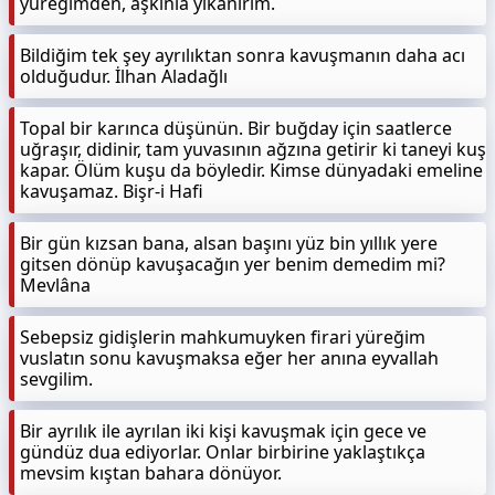
yüreğimden, aşkınla yıkanırım.
Bildiğim tek şey ayrılıktan sonra kavuşmanın daha acı
olduğudur. İlhan Aladağlı
Topal bir karınca düşünün. Bir buğday için saatlerce
uğraşır, didinir, tam yuvasının ağzına getirir ki taneyi kuş
kapar. Ölüm kuşu da böyledir. Kimse dünyadaki emeline
kavuşamaz. Bişr-i Hafi
Bir gün kızsan bana, alsan başını yüz bin yıllık yere
gitsen dönüp kavuşacağın yer benim demedim mi?
Mevlâna
Sebepsiz gidişlerin mahkumuyken firari yüreğim
vuslatın sonu kavuşmaksa eğer her anına eyvallah
sevgilim.
Bir ayrılık ile ayrılan iki kişi kavuşmak için gece ve
gündüz dua ediyorlar. Onlar birbirine yaklaştıkça
mevsim kıştan bahara dönüyor.