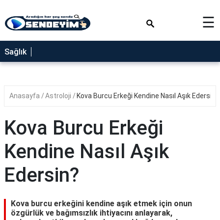
×
☰
SAĞLIK
Sağlık
NEDİR
FAYDALARI
Anasayfa
Astroloji
Kova Burcu Erkeği Kendine Nasıl Aşık Edersin?
YEMEK
TARİFLERİ
Kova Burcu Erkeği
RÜYA
TABİRLERİ
Kendine Nasıl Aşık
GEZİLECEK
Edersin?
YERLER
BLOG
Kova burcu erkeğini kendine aşık etmek için onun
özgürlük ve bağımsızlık ihtiyacını anlayarak,