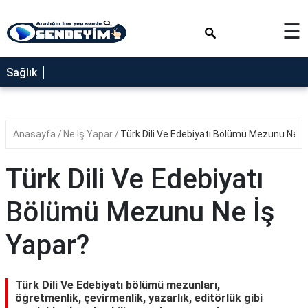
×
☰
SAĞLIK
Sağlık
NEDİR
FAYDALARI
Anasayfa
Ne İş Yapar
Türk Dili Ve Edebiyatı Bölümü Mezunu Ne İ
YEMEK
TARİFLERİ
Türk Dili Ve Edebiyatı
RÜYA
TABİRLERİ
Bölümü Mezunu Ne İş
GEZİLECEK
Yapar?
YERLER
BLOG
Türk Dili Ve Edebiyatı bölümü mezunları,
öğretmenlik, çevirmenlik, yazarlık, editörlük gibi