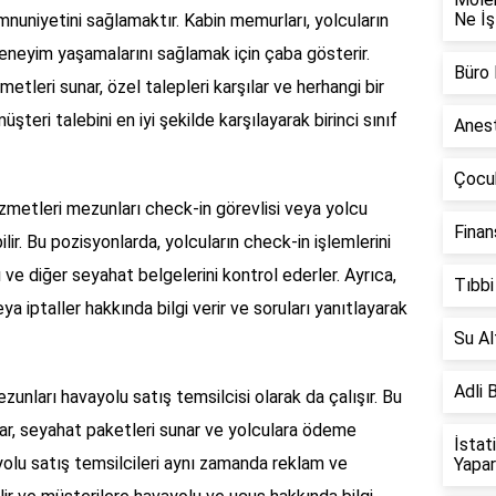
Ne İş
mnuniyetini sağlamaktır. Kabin memurları, yolcuların
 deneyim yaşamalarını sağlamak için çaba gösterir.
Büro
etleri sunar, özel talepleri karşılar ve herhangi bir
 müşteri talebini en iyi şekilde karşılayarak birinci sınıf
Anest
Çocuk
 hizmetleri mezunları check-in görevlisi veya yolcu
Finan
ilir. Bu pozisyonlarda, yolcuların check-in işlemlerini
nı ve diğer seyahat belgelerini kontrol ederler. Ayrıca,
Tıbbi
a iptaller hakkında bilgi verir ve soruları yanıtlayarak
Su Al
Adli 
ezunları havayolu satış temsilcisi olarak da çalışır. Bu
par, seyahat paketleri sunar ve yolculara ödeme
İstat
ayolu satış temsilcileri aynı zamanda reklam ve
Yapa