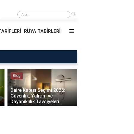
›
Rüyada Ablamı Görmek Ne Anlama Geliyor?
ARİFLERİ
RÜYA TABİRLERİ
Rüya Tabirleri
Sağlık
Rüyada Ablamı Görmek Ne
Bebeklerde Mantar Ned
Anlama Geliyor?
Olur?