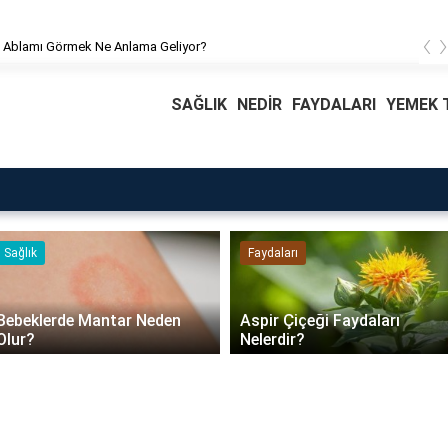
‹
 Ablamı Görmek Ne Anlama Geliyor?
SAĞLIK
NEDİR
FAYDALARI
YEMEK T
Faydaları
Blog
Daire Kapısı Seçimi 2026:
Aspir Çiçeği Faydaları
Güvenlik, Yalıtım ve
Nelerdir?
Dayanıklılık Tavsiyeleri..