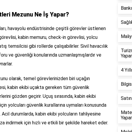
Banko
etleri Mezunu Ne İş Yapar?
Sağlı
ları, havayolu endüstrisinde çeşitli görevler üstlenen
Maliy
örevlisi, kabin memuru, check-in görevlisi, yolcu
ş temsilcisi gibi rollerde çalışabilirler. Sivil havacılık
Turiz
foru ve güvenliği konularında uzmanlaşmışlardır ve
Yapa
narlar.
4 Yıl
ezunu olarak, temel görevlerinizden biri uçağın
Bilgi
esi, kabin ekibi uçakta gereken tüm güvenlik
lerini gözden geçirir. Uçuş sırasında, kabin ekibi
Satın
in yolcuları güvenlik kurallarına uymaları konusunda
Mate
Acil durumlarda, kabin ekibi yolcuların tahliyesine
Yapa
za indirmek için hızlı ve etkili bir şekilde hareket eder.
Molek