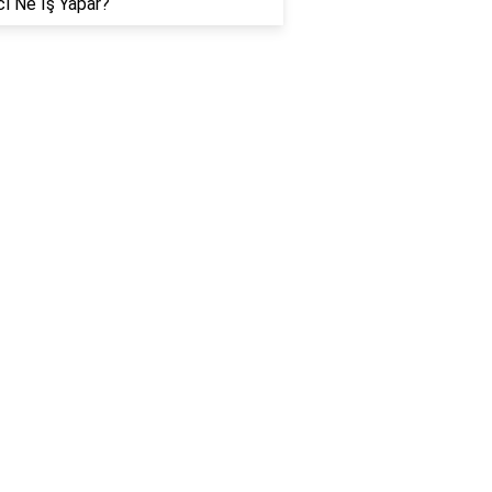
ı Ne İş Yapar?