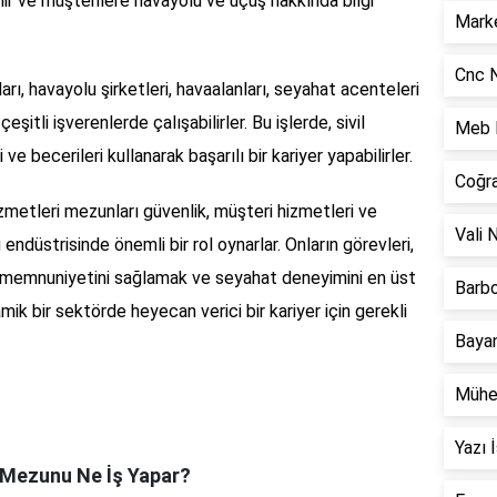
lir ve müşterilere havayolu ve uçuş hakkında bilgi
Marke
Cnc N
arı, havayolu şirketleri, havaalanları, seyahat acenteleri
eşitli işverenlerde çalışabilirler. Bu işlerde, sivil
Meb B
ve becerileri kullanarak başarılı bir kariyer yapabilirler.
Coğra
izmetleri mezunları güvenlik, müşteri hizmetleri ve
Vali 
endüstrisinde önemli bir rol oynarlar. Onların görevleri,
n memnuniyetini sağlamak ve seyahat deneyimini en üst
Barbo
ik bir sektörde heyecan verici bir kariyer için gerekli
Bayan
Mühen
Yazı 
i Mezunu Ne İş Yapar?