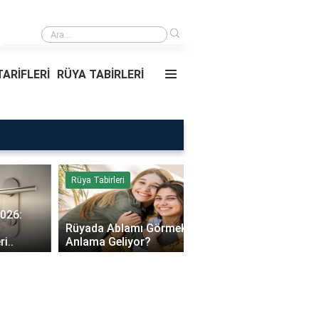
›
Rüyada Ablamı Görmek Ne Anlama Geliyor?
ARİFLERİ
RÜYA TABİRLERİ
Rüya Tabirleri
Sağlık
Rüyada Ablamı Görmek Ne
Bebeklerde Mantar Ned
Anlama Geliyor?
Olur?