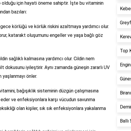
p olduğu için hayati öneme sahiptir. İşte bu vitaminin
Keber
ndan bazıları:
Greyf
 gece körlüğü ve körlük riskini azaltmaya yardımcı olur.
orur, katarakt oluşumunu engeller ve yaşa bağlı göz
Kerev
Top K
ildin sağlıklı kalmasına yardımcı olur. Cildin nem
Engin
 cilt dokusunu iyileştirir. Aynı zamanda güneşin zararlı UV
n yaşlanmayı önler.
Güneş
itamini, bağışıklık sisteminin düzgün çalışmasına
Biran
ik eder ve enfeksiyonlara karşı vücudun savunma
Demir
ksikliği olan kişiler, sık sık enfeksiyonlara yakalanma
Ballı