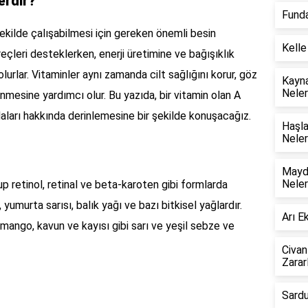
erdir?
Funda
şekilde çalışabilmesi için gereken önemli besin
Kelle
eçleri desteklerken, enerji üretimine ve bağışıklık
urlar. Vitaminler aynı zamanda cilt sağlığını korur, göz
Kayna
Neler
ilenmesine yardımcı olur. Bu yazıda, bir vitamin olan A
daları hakkında derinlemesine bir şekilde konuşacağız.
Haşla
Neler
Mayda
Neler
lup retinol, retinal ve beta-karoten gibi formlarda
, yumurta sarısı, balık yağı ve bazı bitkisel yağlardır.
Arı E
, mango, kavun ve kayısı gibi sarı ve yeşil sebze ve
Civan
Zararl
Sardu