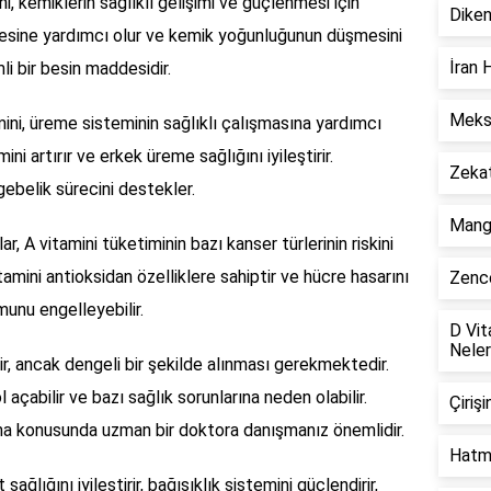
i, kemiklerin sağlıklı gelişimi ve güçlenmesi için
Diken
esine yardımcı olur ve kemik yoğunluğunun düşmesini
İran 
mli bir besin maddesidir.
Meksi
ini, üreme sisteminin sağlıklı çalışmasına yardımcı
ni artırır ve erkek üreme sağlığını iyileştirir.
Zekat
gebelik sürecini destekler.
Mango
r, A vitamini tüketiminin bazı kanser türlerinin riskini
amini antioksidan özelliklere sahiptir ve hücre hasarını
Zence
munu engelleyebilir.
D Vit
Neler
ir, ancak dengeli bir şekilde alınması gerekmektedir.
 açabilir ve bazı sağlık sorunlarına neden olabilir.
Çiriş
 alma konusunda uzman bir doktora danışmanız önemlidir.
Hatmi
 sağlığını iyileştirir, bağışıklık sistemini güçlendirir,